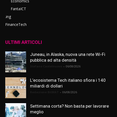
Economics
FantaICT
.ing
FinanceTech
ULTIMI ARTICOLI
Juneau, in Alaska, nuova una rete Wi-Fi
pubblica ad alta densità
Stefano Castelnuovo
-
06/08/2026
L’ecosistema Tech italiano sfiora i 140
miliardi di dollari
Redazione BitMAT
-
06/08/2026
Settimana corta? Non basta per lavorare
meglio