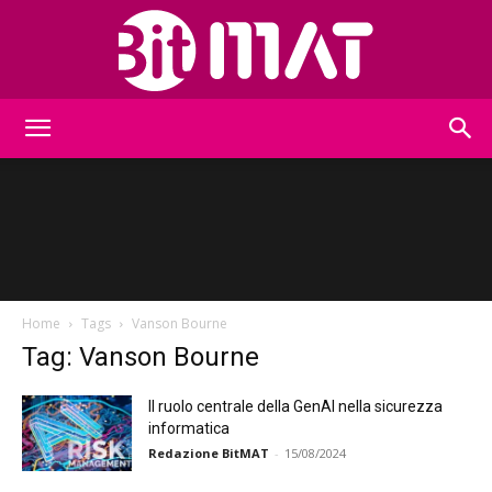
BitMat
Home
Tags
Vanson Bourne
Tag: Vanson Bourne
Il ruolo centrale della GenAI nella sicurezza
informatica
Redazione BitMAT
-
15/08/2024