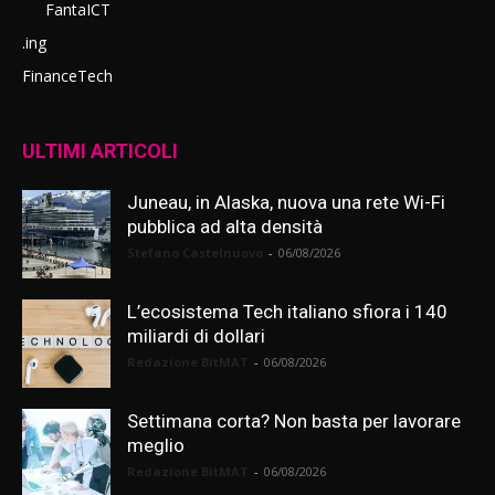
FantaICT
.ing
FinanceTech
ULTIMI ARTICOLI
Juneau, in Alaska, nuova una rete Wi-Fi
pubblica ad alta densità
Stefano Castelnuovo
-
06/08/2026
L’ecosistema Tech italiano sfiora i 140
miliardi di dollari
Redazione BitMAT
-
06/08/2026
Settimana corta? Non basta per lavorare
meglio
Redazione BitMAT
-
06/08/2026