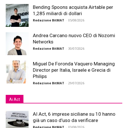
Bending Spoons acquista Airtable per
1,285 miliardi di dollari
Redazione BitMAT
-
05/08/2026
Andrea Carcano nuovo CEO di Nozomi
Networks
Redazione BitMAT
-
30/07/2026
Miguel De Foronda Vaquero Managing
Director per Italia, Israele e Grecia di
Philips
Redazione BitMAT
-
29/07/2026
Ai Act
AI Act, 6 imprese siciliane su 10 hanno
già un caso d’uso da verificare
Redazione BitMAT
-
03/08/2026