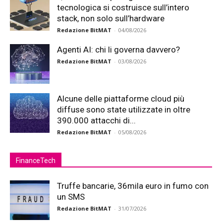
tecnologica si costruisce sull’intero
stack, non solo sull’hardware
Redazione BitMAT
-
04/08/2026
Agenti AI: chi li governa davvero?
Redazione BitMAT
-
03/08/2026
Alcune delle piattaforme cloud più
diffuse sono state utilizzate in oltre
390.000 attacchi di...
Redazione BitMAT
-
05/08/2026
FinanceTech
Truffe bancarie, 36mila euro in fumo con
un SMS
Redazione BitMAT
-
31/07/2026