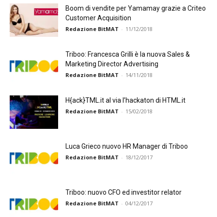
Boom di vendite per Yamamay grazie a Criteo
Customer Acquisition
Redazione BitMAT
-
11/12/2018
Triboo: Francesca Grilli è la nuova Sales &
Marketing Director Advertising
Redazione BitMAT
-
14/11/2018
H{ack}TML.it al via l’hackaton di HTML.it
Redazione BitMAT
-
15/02/2018
Luca Grieco nuovo HR Manager di Triboo
Redazione BitMAT
-
18/12/2017
Triboo: nuovo CFO ed investitor relator
Redazione BitMAT
-
04/12/2017