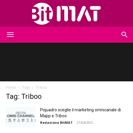
BitMat
Home
Tags
Triboo
Tag: Triboo
Piquadro sceglie il marketing omnicanale di
Mapp e Triboo
Redazione BitMAT
-
21/04/2021