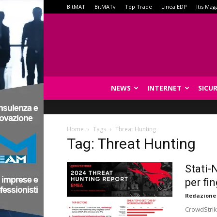
BitMAT
BitMATv
Top Trade
Linea EDP
Itis Mag
NEWS
INTERNET
SICU
Home
Tags
Threat Hunting
Tag: Threat Hunting
Stati-
per fin
Redazione
CrowdStrik