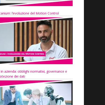
tanium: l’evoluzione del Motion Control
 in azienda: obblighi normativi, governance e
otezione dei dati