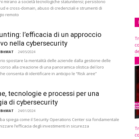
i mirano a società tecnologiche statunitensi; persistono
oud e cross-domain, abuso di credenziali e strumenti di
gio remoto
unting: l’efficacia di un approccio
Tr
ivo nella cybersecurity
co
de
 BitMAT
-
24/05/2024
rio spostare la mentalità delle aziende dalla gestione delle
corso alla creazione di una panoramica olistica del loro
e consenta di identificare in anticipo le “Risk aree”
e, tecnologie e processi per una
gia di cybersecurity
 BitMAT
-
24/01/2024
 spiega come il Security Operations Center sia fondamentale
zzare l’efficacia degli investimenti in sicurezza
Tr
co