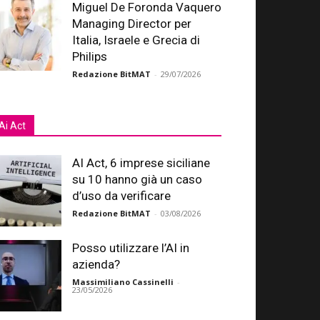
Miguel De Foronda Vaquero
Managing Director per
Italia, Israele e Grecia di
Philips
Redazione BitMAT
-
29/07/2026
Ai Act
AI Act, 6 imprese siciliane
su 10 hanno già un caso
d’uso da verificare
Redazione BitMAT
-
03/08/2026
Posso utilizzare l’AI in
azienda?
Massimiliano Cassinelli
-
23/05/2026