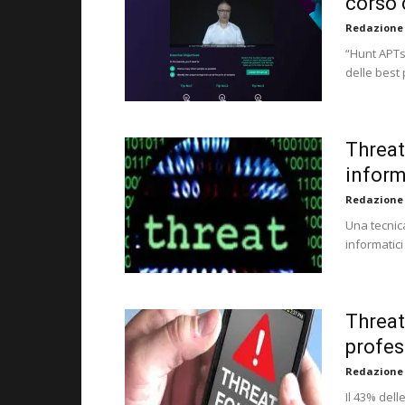
corso
Redazione
“Hunt APTs
delle best
Threat
inform
Redazione
Una tecnica
informatici
Threat 
profes
Redazione
Il 43% dell