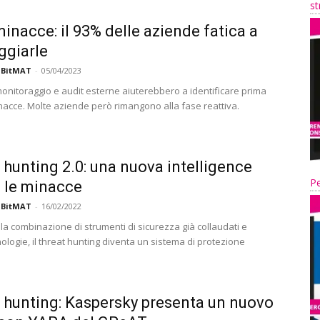
st
inacce: il 93% delle aziende fatica a
ggiarle
 BitMAT
-
05/04/2023
 monitoraggio e audit esterne aiuterebbero a identificare prima
nacce. Molte aziende però rimangono alla fase reattiva.
 hunting 2.0: una nuova intelligence
Pe
 le minacce
 BitMAT
-
16/02/2022
la combinazione di strumenti di sicurezza già collaudati e
ologie, il threat hunting diventa un sistema di protezione
 hunting: Kaspersky presenta un nuovo