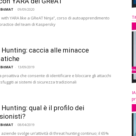
 con YARA del GReAT
 BitMAT
-
09/09/2020
Ti
 with YARA like a GReAT Ninja”, corso di autoapprendimento
 practice del team di Kaspersky
 Hunting: caccia alle minacce
atiche
 BitMAT
-
13/09/2019
 proattiva che consente di identificare e bloccare gli attacchi
 sfuggiti ai sistemi di sicurezza tradizionali
IA
pr
Hunting: qual è il profilo dei
sionisti?
 BitMAT
-
08/04/2019
e aziende svolge un’attività di threat hunting continuo; il 65%