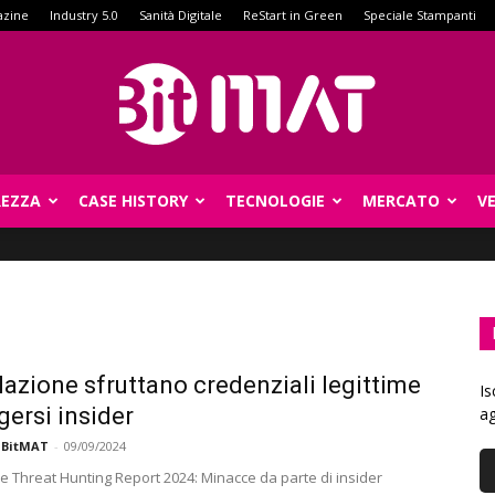
azine
Industry 5.0
Sanità Digitale
ReStart in Green
Speciale Stampanti
REZZA
CASE HISTORY
TECNOLOGIE
MERCATO
V
BitMat
Nazione sfruttano credenziali legittime
Is
gersi insider
ag
 BitMAT
-
09/09/2024
e Threat Hunting Report 2024: Minacce da parte di insider