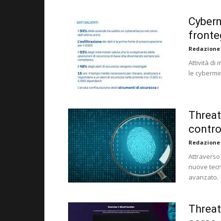
Cyberm
fronte
Redazione
Attività di
le cybermi
Threat
contro
Redazione
Attraverso 
nuove tecn
avanzato.
Threat