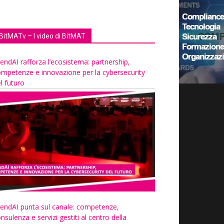
BitMATv – I video di BitMAT
endAI rafforza l’ecosistema: partnership,
mpetenze e innovazione per la cybersecurity
l futuro
endAI punta sul canale: competenze,
nsulenza e servizi gestiti al centro della