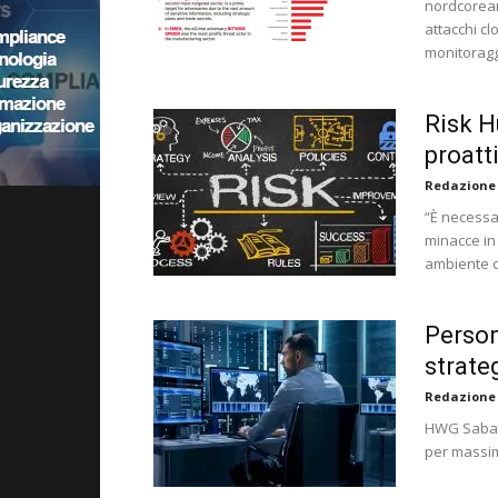
nordcorean
attacchi cl
monitorag
Risk H
proatt
Redazione
“È necessa
minacce in 
ambiente ch
Person
strate
Redazione
HWG Sababa
per massimi