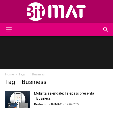
BitMat
Home
Tags
TBusiness
Tag: TBusiness
Mobilità aziendale: Telepass presenta
TBusiness
Redazione BitMAT
-
12/04/2022