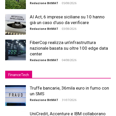
Redazione BitMAT
-
05/08/2026
AI Act, 6 imprese siciliane su 10 hanno
già un caso d’uso da verificare
Redazione BitMAT
-
03/08/2026
FiberCop realizza un’infrastruttura
nazionale basata su oltre 100 edge data
center
Redazione BitMAT
-
04/08/2026
FinanceTech
Truffe bancarie, 36mila euro in fumo con
un SMS
Redazione BitMAT
-
31/07/2026
UniCredit, Accenture e IBM collaborano