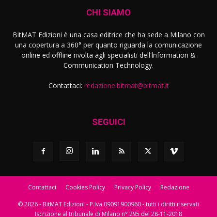
CHI SIAMO
BitMAT Edizioni è una casa editrice che ha sede a Milano con
una copertura a 360° per quanto riguarda la comunicazione
online ed offline rivolta agli specialisti dell'lnformation &
Communication Technology.
Contattaci:
redazione.bitmat@bitmat.it
SEGUICI
Contattaci
Cookies Policy
Privacy Policy
Redazione
© 2026 - BitMAT Edizioni - P.Iva 09091900960 - tutti i diritti riservati
Iscrizione al tribunale di Milano n° 295 del 28-11-2018