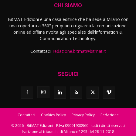
CHI SIAMO
BitMAT Edizioni è una casa editrice che ha sede a Milano con
una copertura a 360° per quanto riguarda la comunicazione
online ed offline rivolta agli specialisti dell'lnformation &
Communication Technology.
Contattaci:
redazione.bitmat@bitmat.it
SEGUICI
Contattaci
Cookies Policy
Privacy Policy
Redazione
© 2026 - BitMAT Edizioni - P.Iva 09091900960 - tutti i diritti riservati
Iscrizione al tribunale di Milano n° 295 del 28-11-2018