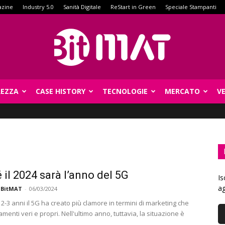
azine
Industry 5.0
Sanità Digitale
ReStart in Green
Speciale Stampanti
REZZA
CASE HISTORY
TECNOLOGIE
MERCATO
V
BitMat
 il 2024 sarà l’anno del 5G
Is
ag
 BitMAT
-
06/03/2024
i 2-3 anni il 5G ha creato più clamore in termini di marketing che
enti veri e propri. Nell'ultimo anno, tuttavia, la situazione è