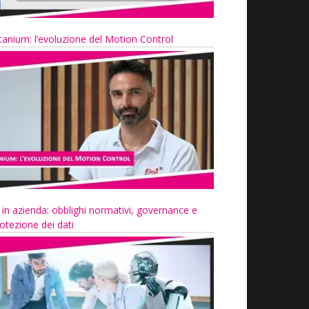
tanium: l’evoluzione del Motion Control
 in azienda: obblighi normativi, governance e
otezione dei dati