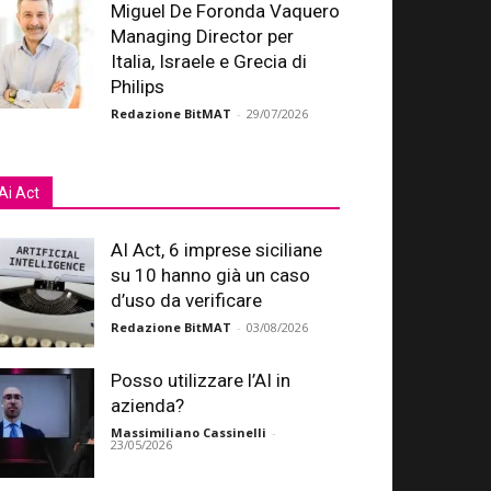
Miguel De Foronda Vaquero
Managing Director per
Italia, Israele e Grecia di
Philips
Redazione BitMAT
-
29/07/2026
Ai Act
AI Act, 6 imprese siciliane
su 10 hanno già un caso
d’uso da verificare
Redazione BitMAT
-
03/08/2026
Posso utilizzare l’AI in
azienda?
Massimiliano Cassinelli
-
23/05/2026