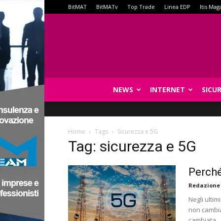
BitMAT
BitMATv
Top Trade
Linea EDP
Itis Mag
NEWS
INTERNET
SICU
Home
Tags
Sicurezza e 5G
Tag: sicurezza e 5G
Perché
Redazione
Negli ultim
non cambiam
cambiata.