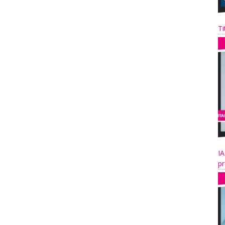
Ti
IA
pr