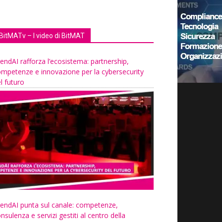
BitMATv – I video di BitMAT
endAI rafforza l’ecosistema: partnership,
mpetenze e innovazione per la cybersecurity
l futuro
endAI punta sul canale: competenze,
nsulenza e servizi gestiti al centro della