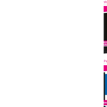
st
Pe