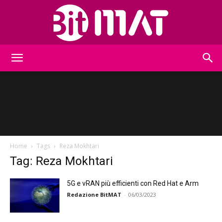
BitMat
Home
Tags
Reza Mokhtari
Tag: Reza Mokhtari
5G e vRAN più efficienti con Red Hat e Arm
Redazione BitMAT
-
06/03/2023