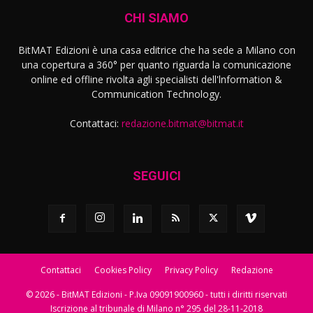
CHI SIAMO
BitMAT Edizioni è una casa editrice che ha sede a Milano con
una copertura a 360° per quanto riguarda la comunicazione
online ed offline rivolta agli specialisti dell'lnformation &
Communication Technology.
Contattaci:
redazione.bitmat@bitmat.it
SEGUICI
Contattaci
Cookies Policy
Privacy Policy
Redazione
© 2026 - BitMAT Edizioni - P.Iva 09091900960 - tutti i diritti riservati
Iscrizione al tribunale di Milano n° 295 del 28-11-2018