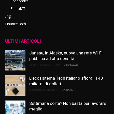
Economics
FantaICT
.ing
FinanceTech
ULTIMI ARTICOLI
Juneau, in Alaska, nuova una rete Wi-Fi
pubblica ad alta densità
Stefano Castelnuovo
-
06/08/2026
L’ecosistema Tech italiano sfiora i 140
miliardi di dollari
Redazione BitMAT
-
06/08/2026
Settimana corta? Non basta per lavorare
meglio