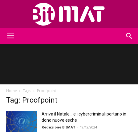
BitMat
Home
Tags
Proofpoint
Tag: Proofpoint
Arriva il Natale… e i cybercriminali portano in
dono nuove esche
Redazione BitMAT
-
19/12/2024