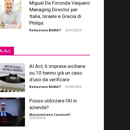
Miguel De Foronda Vaquero
Managing Director per
Italia, Israele e Grecia di
Philips
Redazione BitMAT
-
29/07/2026
Ai Act
AI Act, 6 imprese siciliane
su 10 hanno già un caso
d’uso da verificare
Redazione BitMAT
-
03/08/2026
Posso utilizzare l’AI in
azienda?
Massimiliano Cassinelli
-
23/05/2026