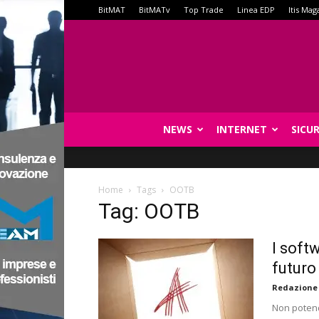
BitMAT
BitMATv
Top Trade
Linea EDP
Itis Mag
NEWS
INTERNET
SICU
Home
Tags
OOTB
Tag: OOTB
I soft
futuro
Redazione
Non potendo