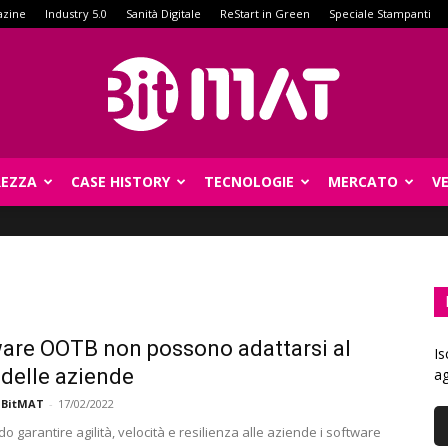
azine
Industry 5.0
Sanità Digitale
ReStart in Green
Speciale Stampanti
REZZA
CASE HISTORY
TECNOLOGIE
MERCATO
V
BitMat
ware OOTB non possono adattarsi al
Is
 delle aziende
ag
 BitMAT
-
17/02/2022
 garantire agilità, velocità e resilienza alle aziende i software