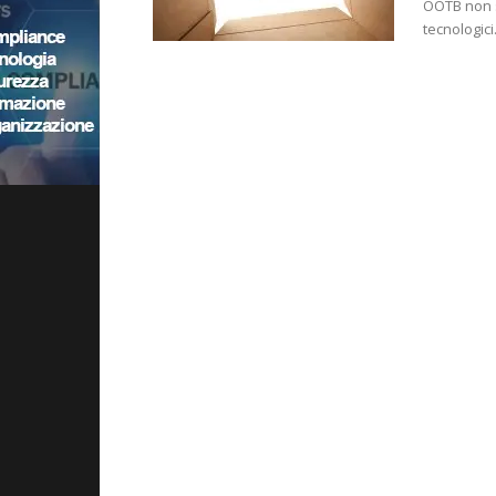
OOTB non s
tecnologici