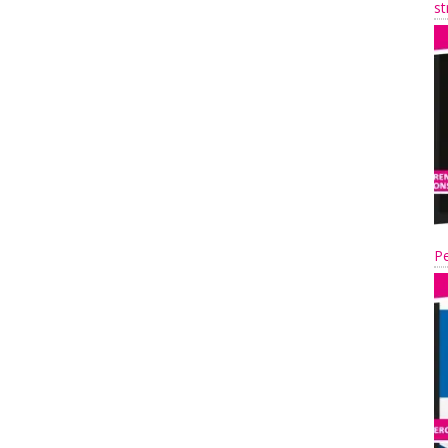
st
Pe