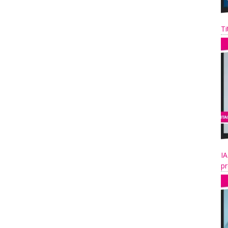
Ti
IA
pr