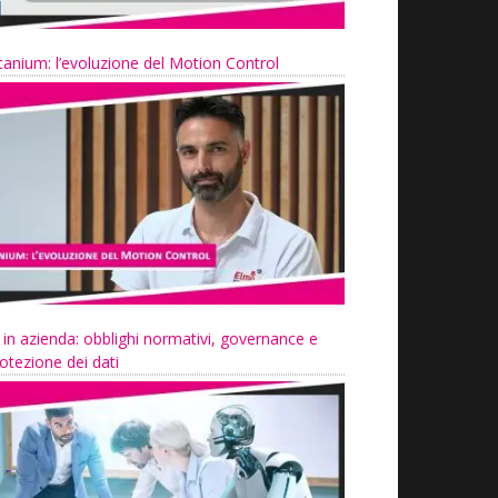
tanium: l’evoluzione del Motion Control
 in azienda: obblighi normativi, governance e
otezione dei dati