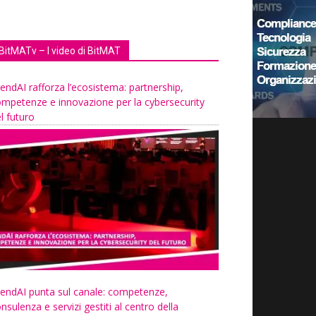
BitMATv – I video di BitMAT
endAI rafforza l’ecosistema: partnership,
mpetenze e innovazione per la cybersecurity
l futuro
endAI punta sul canale: competenze,
nsulenza e servizi gestiti al centro della