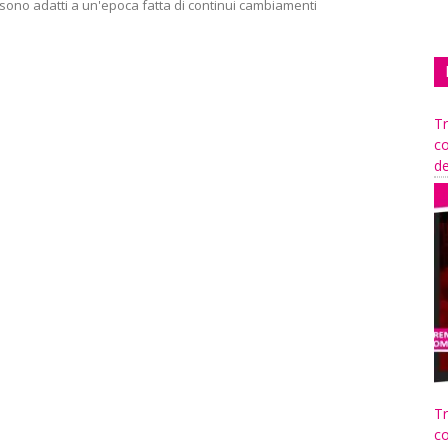
ono adatti a un'epoca fatta di continui cambiamenti
.
Tr
co
de
Tr
co