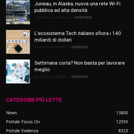
Juneau, in Alaska, nuova una rete Wi-Fi
pubblica ad alta densità
Stefano Castelnuovo
-
06/08/2026
L’ecosistema Tech italiano sfiora i 140
miliardi di dollari
Redazione BitMAT
-
06/08/2026
Settimana corta? Non basta per lavorare
meglio
Redazione BitMAT
-
06/08/2026
CATEGORIE PIÙ LETTE
News
13800
Portale Focus On
12595
Portale Evidenza
8323