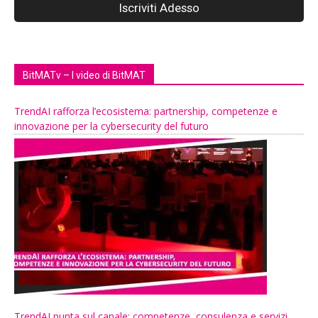
BitMATv – I video di BitMAT
TrendAI rafforza l’ecosistema: partnership, competenze e
innovazione per la cybersecurity del futuro
TrendAI punta sul canale: competenze, consulenza e servizi