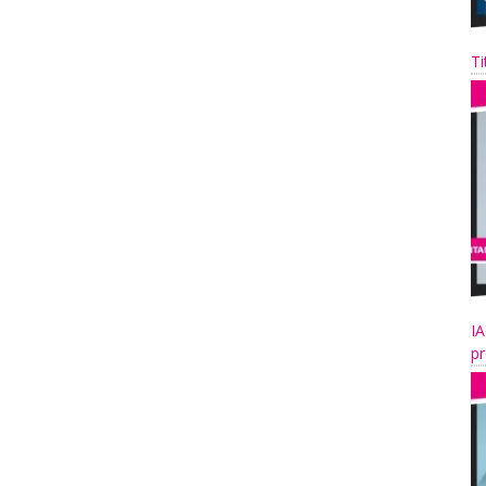
Ti
IA
pr