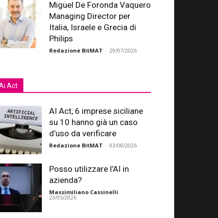
Miguel De Foronda Vaquero
Managing Director per
Italia, Israele e Grecia di
Philips
Redazione BitMAT
-
29/07/2026
Ai Act
AI Act, 6 imprese siciliane
su 10 hanno già un caso
d’uso da verificare
Redazione BitMAT
-
03/08/2026
Posso utilizzare l’AI in
azienda?
Massimiliano Cassinelli
-
23/05/2026