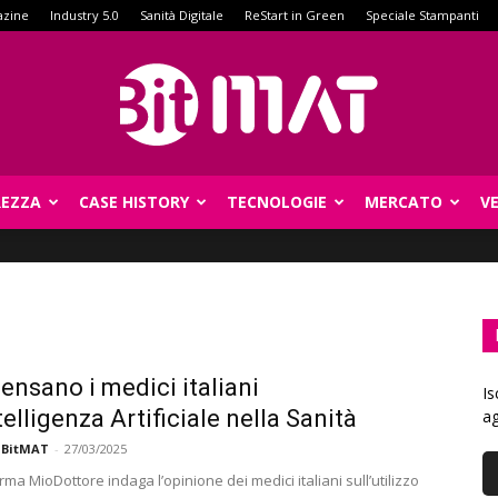
azine
Industry 5.0
Sanità Digitale
ReStart in Green
Speciale Stampanti
REZZA
CASE HISTORY
TECNOLOGIE
MERCATO
V
BitMat
ensano i medici italiani
Is
telligenza Artificiale nella Sanità
ag
 BitMAT
-
27/03/2025
rma MioDottore indaga l’opinione dei medici italiani sull’utilizzo