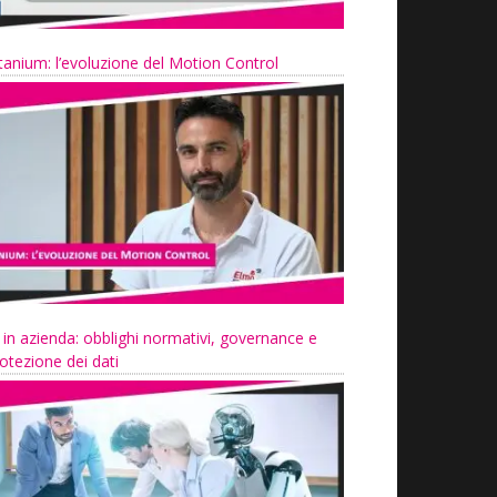
tanium: l’evoluzione del Motion Control
 in azienda: obblighi normativi, governance e
otezione dei dati