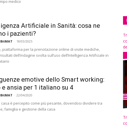
 campo medico
ligenza Artificiale in Sanità: cosa ne
o i pazienti?
Tr
co
 BitMAT
-
18/03/2025
de
, piattaforma per la prenotazione online di visite mediche,
isultati dell’indagine svolta sull’uso dell’Intelligenza Artificiale in
itario
uenze emotive dello Smart working:
 e ansia per 1 italiano su 4
 BitMAT
-
22/04/2020
da casa è percepito come più pesante, dovendosi dividere tra
e, famiglia e gestione della casa
Tr
co