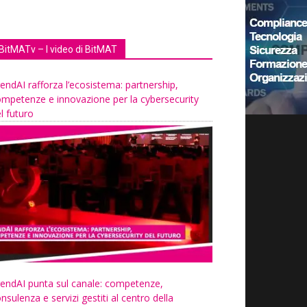
BitMATv – I video di BitMAT
endAI rafforza l’ecosistema: partnership,
mpetenze e innovazione per la cybersecurity
l futuro
endAI punta sul canale: competenze,
nsulenza e servizi gestiti al centro della