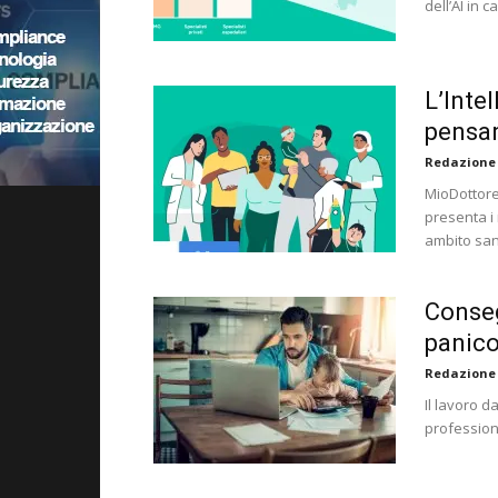
dell’AI in
L’Intel
pensan
Redazione
MioDottore
presenta i r
ambito san
Conseg
panico
Redazione
Il lavoro 
profession