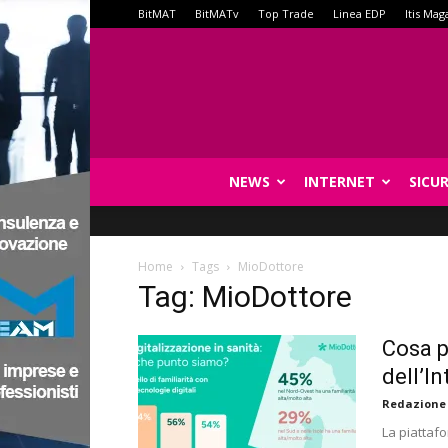
BitMAT
BitMATv
Top Trade
Linea EDP
Itis Mag
NEWS
INTERNET
SICU
Home
Tags
MioDottore
Tag: MioDottore
Cosa p
dell’In
Redazione
La piattafo