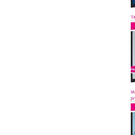
Ti
IA
pr