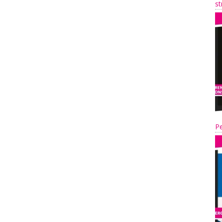
st
Pe