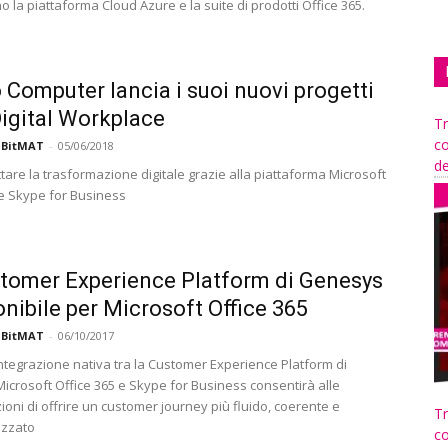
la piattaforma Cloud Azure e la suite di prodotti Office 365.
 Computer lancia i suoi nuovi progetti
 Digital Workplace
Tr
co
 BitMAT
-
05/06/2018
de
tare la trasformazione digitale grazie alla piattaforma Microsoft
 e Skype for Business
tomer Experience Platform di Genesys
onibile per Microsoft Office 365
 BitMAT
-
06/10/2017
ntegrazione nativa tra la Customer Experience Platform di
icrosoft Office 365 e Skype for Business consentirà alle
oni di offrire un customer journey più fluido, coerente e
Tr
izzato
co