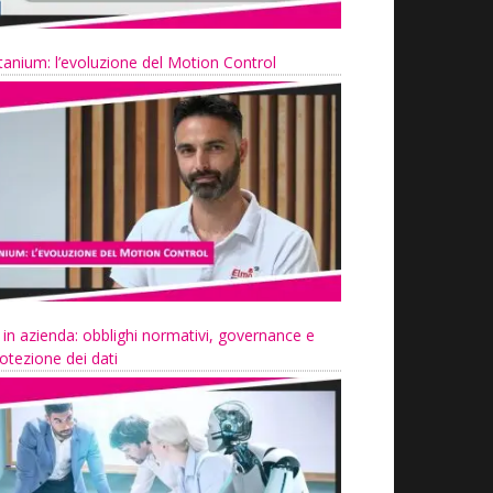
tanium: l’evoluzione del Motion Control
 in azienda: obblighi normativi, governance e
otezione dei dati