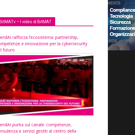
BitMATv – I video di BitMAT
endAI rafforza l’ecosistema: partnership,
mpetenze e innovazione per la cybersecurity
l futuro
endAI punta sul canale: competenze,
nsulenza e servizi gestiti al centro della