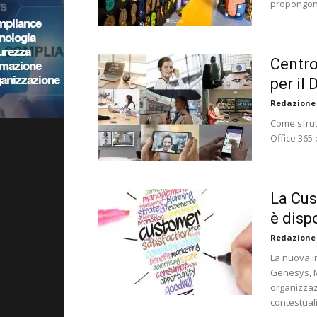
propongono 
Centro
per il
Redazione
Come sfrut
Office 365
La Cus
è disp
Redazione
La nuova i
Genesys, M
organizzazi
contestual