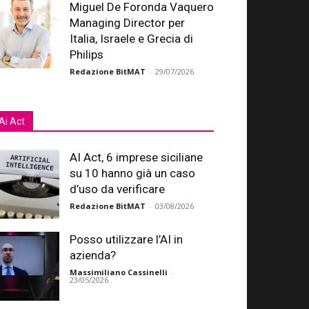
Miguel De Foronda Vaquero
Managing Director per
Italia, Israele e Grecia di
Philips
Redazione BitMAT
-
29/07/2026
Ai Act
AI Act, 6 imprese siciliane
su 10 hanno già un caso
d’uso da verificare
Redazione BitMAT
-
03/08/2026
Posso utilizzare l’AI in
azienda?
Massimiliano Cassinelli
-
23/05/2026