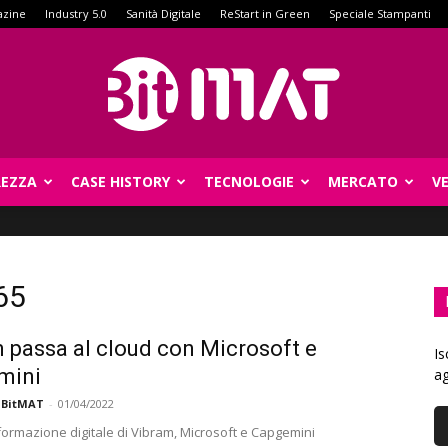
azine
Industry 5.0
Sanità Digitale
ReStart in Green
Speciale Stampanti
REZZA
CASE HISTORY
TECNOLOGIE
MERCATO
V
BitMat
65
 passa al cloud con Microsoft e
Is
mini
ag
 BitMAT
-
01/04/2022
sformazione digitale di Vibram, Microsoft e Capgemini