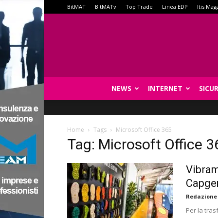
BitMAT
BitMATv
Top Trade
Linea EDP
Itis Mag
NEWS
INTERNET
SICU
Home
Tags
Microsoft Office 365
Tag: Microsoft Office 3
Vibram
Capge
Redazione
Per la tra