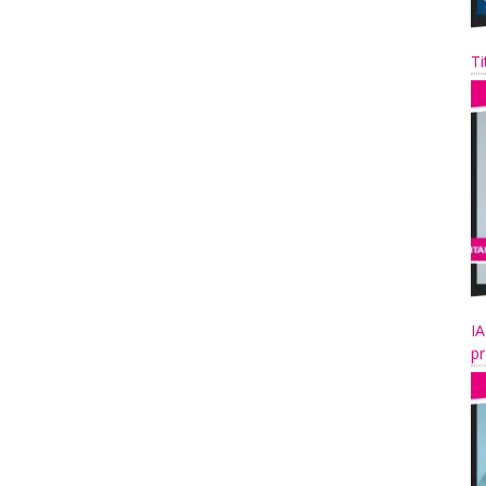
Ti
IA
pr