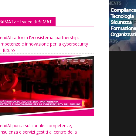
BitMATv – I video di BitMAT
endAI rafforza l’ecosistema: partnership,
mpetenze e innovazione per la cybersecurity
l futuro
endAI punta sul canale: competenze,
nsulenza e servizi gestiti al centro della