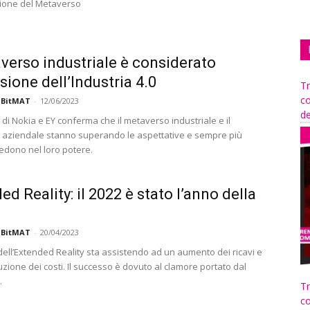
zione del Metaverso
averso industriale è considerato
sione dell’Industria 4.0
Tr
co
 BitMAT
-
12/06/2023
de
di Nokia e EY conferma che il metaverso industriale e il
aziendale stanno superando le aspettative e sempre più
edono nel loro potere.
ed Reality: il 2022 è stato l’anno della
 BitMAT
-
20/04/2023
 dell’Extended Reality sta assistendo ad un aumento dei ricavi e
zione dei costi. Il successo è dovuto al clamore portato dal
.
Tr
co