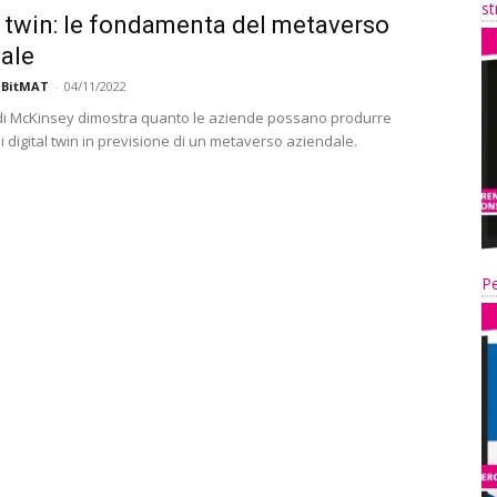
st
l twin: le fondamenta del metaverso
ale
 BitMAT
-
04/11/2022
 di McKinsey dimostra quanto le aziende possano produrre
i digital twin in previsione di un metaverso aziendale.
Pe