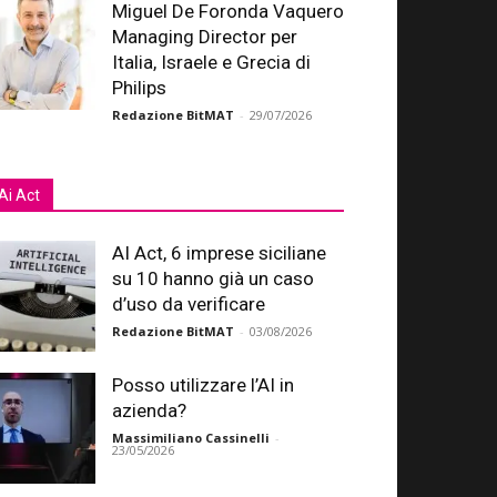
Miguel De Foronda Vaquero
Managing Director per
Italia, Israele e Grecia di
Philips
Redazione BitMAT
-
29/07/2026
Ai Act
AI Act, 6 imprese siciliane
su 10 hanno già un caso
d’uso da verificare
Redazione BitMAT
-
03/08/2026
Posso utilizzare l’AI in
azienda?
Massimiliano Cassinelli
-
23/05/2026