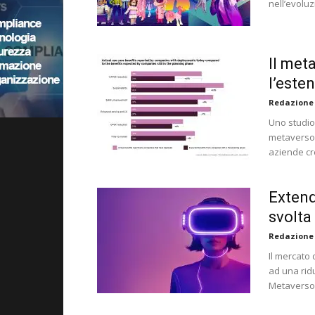
nell’evolu
Il met
l’esten
Redazione
Uno studio 
metaverso 
aziende cr
Extend
svolta
Redazione
Il mercato
ad una ridu
Metaverso