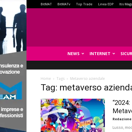
BitMAT
BitMATv
Top Trade
Linea EDP
Itis Mag
NEWS
INTERNET
SICU
Home
Tags
Metaverso aziendale
Tag: metaverso aziend
“2024:
Metav
Redazione
Lusso, mod