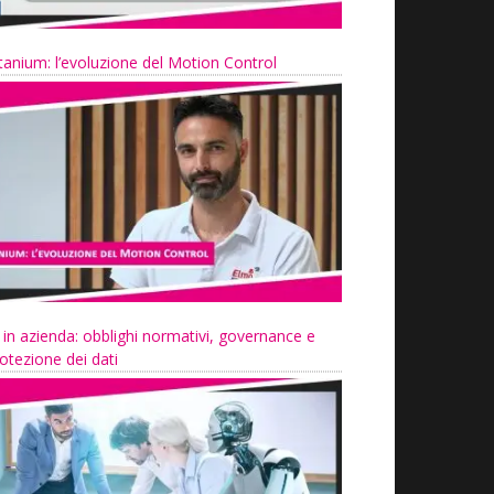
tanium: l’evoluzione del Motion Control
 in azienda: obblighi normativi, governance e
otezione dei dati