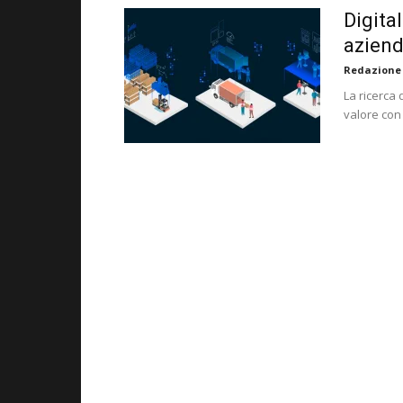
Digita
aziend
Redazione
La ricerca
valore con 