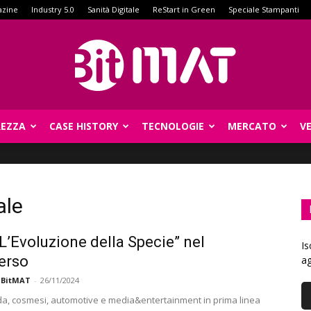
azine
Industry 5.0
Sanità Digitale
ReStart in Green
Speciale Stampanti
REZZA
CASE HISTORY
TECNOLOGIE
MERCATO
V
BitMat
ale
 L’Evoluzione della Specie” nel
Is
erso
ag
 BitMAT
-
26/11/2024
a, cosmesi, automotive e media&entertainment in prima linea