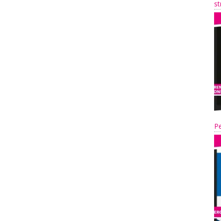
st
Pe