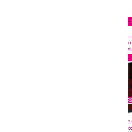
Tr
co
de
Tr
co