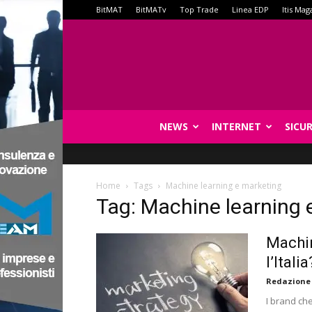
BitMAT
BitMATv
Top Trade
Linea EDP
Itis Mag
NEWS
INTERNET
SICU
Home
Tags
Machine learning e marketing
Tag: Machine learning 
Machin
l’Italia
Redazione
I brand che