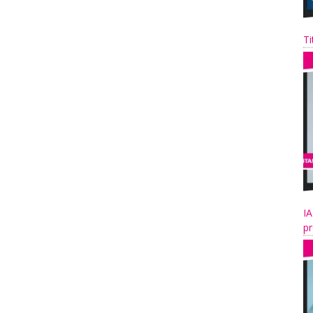
Ti
IA
pr