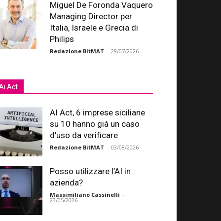
Miguel De Foronda Vaquero
Managing Director per
Italia, Israele e Grecia di
Philips
Redazione BitMAT
-
29/07/2026
Ai Act
AI Act, 6 imprese siciliane
su 10 hanno già un caso
d’uso da verificare
Redazione BitMAT
-
03/08/2026
Posso utilizzare l’AI in
azienda?
Massimiliano Cassinelli
-
23/05/2026