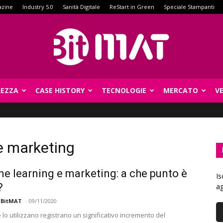
azine
Industry 5.0
Sanità Digitale
ReStart in Green
Speciale Stampanti
REZZA
CASE HISTORY
TECNOLOGIE
MERCATO
V
BitMat
e marketing
e learning e marketing: a che punto è
Is
?
ag
 BitMAT
-
09/11/2020
 lo utilizzano registrano un significativo incremento del