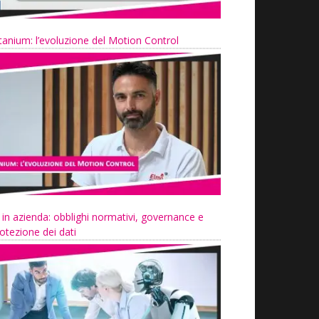
tanium: l’evoluzione del Motion Control
 in azienda: obblighi normativi, governance e
otezione dei dati