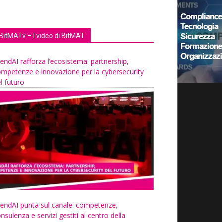
BitMATv – I video di BitMAT
endAI rafforza l’ecosistema: partnership,
mpetenze e innovazione per la cybersecurity
l futuro
endAI punta sul canale: competenze,
nsulenza e servizi gestiti al centro della