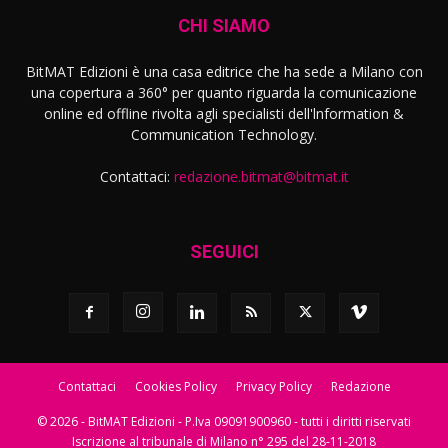
CHI SIAMO
BitMAT Edizioni è una casa editrice che ha sede a Milano con
una copertura a 360° per quanto riguarda la comunicazione
online ed offline rivolta agli specialisti dell'lnformation &
Communication Technology.
Contattaci:
redazione.bitmat@bitmat.it
SEGUICI
Contattaci
Cookies Policy
Privacy Policy
Redazione
© 2026 - BitMAT Edizioni - P.Iva 09091900960 - tutti i diritti riservati
Iscrizione al tribunale di Milano n° 295 del 28-11-2018