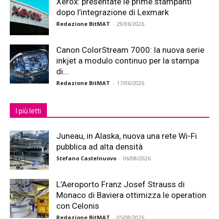
Xerox: presentate le prime stampanti
dopo l’integrazione di Lexmark
Redazione BitMAT
-
29/06/2026
Canon ColorStream 7000: la nuova serie
inkjet a modulo continuo per la stampa
di...
Redazione BitMAT
-
17/06/2026
I più letti
Juneau, in Alaska, nuova una rete Wi-Fi
pubblica ad alta densità
Stefano Castelnuovo
-
06/08/2026
L’Aeroporto Franz Josef Strauss di
Monaco di Baviera ottimizza le operation
con Celonis
Redazione BitMAT
-
05/08/2026