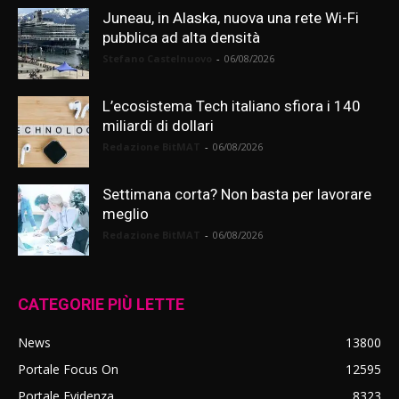
Juneau, in Alaska, nuova una rete Wi-Fi
pubblica ad alta densità
Stefano Castelnuovo
-
06/08/2026
L’ecosistema Tech italiano sfiora i 140
miliardi di dollari
Redazione BitMAT
-
06/08/2026
Settimana corta? Non basta per lavorare
meglio
Redazione BitMAT
-
06/08/2026
CATEGORIE PIÙ LETTE
News
13800
Portale Focus On
12595
Portale Evidenza
8323