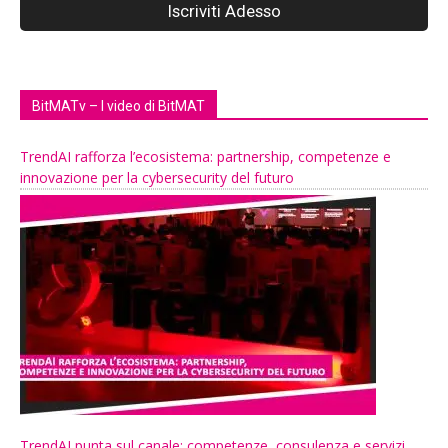
BitMATv – I video di BitMAT
TrendAI rafforza l’ecosistema: partnership, competenze e
innovazione per la cybersecurity del futuro
TrendAI punta sul canale: competenze, consulenza e servizi