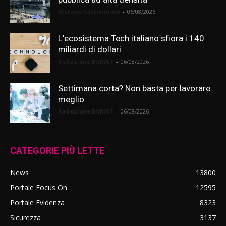
Stefano Castelnuovo
-
06/08/2026
L’ecosistema Tech italiano sfiora i 140
miliardi di dollari
Redazione BitMAT
-
06/08/2026
Settimana corta? Non basta per lavorare
meglio
Redazione BitMAT
-
06/08/2026
CATEGORIE PIÙ LETTE
News
13800
Portale Focus On
12595
Portale Evidenza
8323
Sicurezza
3137