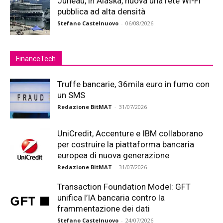
Juneau, in Alaska, nuova una rete Wi-Fi
pubblica ad alta densità
Stefano Castelnuovo
-
06/08/2026
FinanceTech
Truffe bancarie, 36mila euro in fumo con
un SMS
Redazione BitMAT
-
31/07/2026
UniCredit, Accenture e IBM collaborano
per costruire la piattaforma bancaria
europea di nuova generazione
Redazione BitMAT
-
31/07/2026
Transaction Foundation Model: GFT
unifica l’IA bancaria contro la
frammentazione dei dati
Stefano Castelnuovo
-
24/07/2026