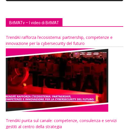
BitMATv – I video di BitMAT
TrendAI rafforza l’ecosistema: partnership, competenze e
innovazione per la cybersecurity del futuro
TrendAI punta sul canale: competenze, consulenza e servizi
gestiti al centro della strategia