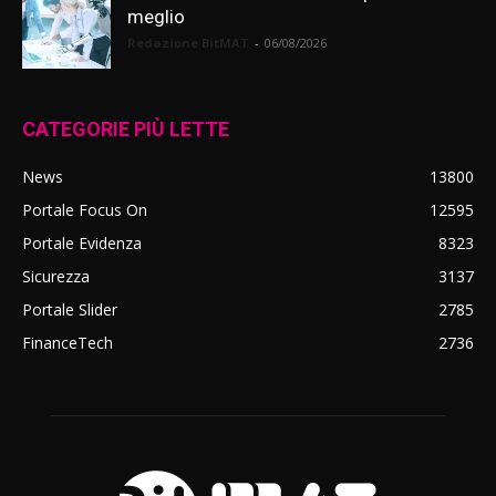
meglio
Redazione BitMAT
-
06/08/2026
CATEGORIE PIÙ LETTE
News
13800
Portale Focus On
12595
Portale Evidenza
8323
Sicurezza
3137
Portale Slider
2785
FinanceTech
2736