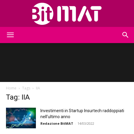
BitMat
Home
Tags
IIA
Tag: IIA
Investimenti in Startup Insurtech raddoppiati
nell’ultimo anno
Redazione BitMAT
-
14/03/2022