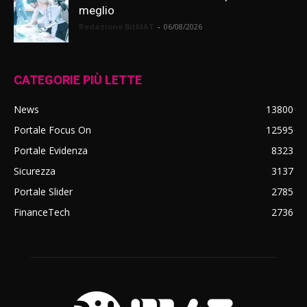
meglio
Redazione BitMAT
-
06/08/2026
CATEGORIE PIÙ LETTE
News
13800
Portale Focus On
12595
Portale Evidenza
8323
Sicurezza
3137
Portale Slider
2785
FinanceTech
2736