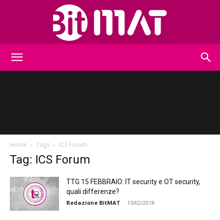
BitMat
Home
Tags
ICS Forum
Tag: ICS Forum
TTG 15 FEBBRAIO: IT security e OT security,
quali differenze?
Redazione BitMAT
-
15/02/2018