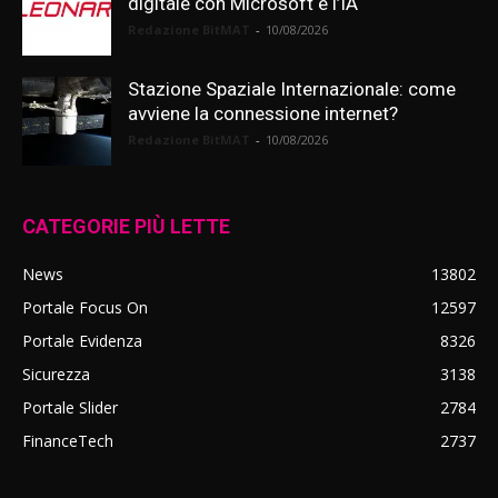
digitale con Microsoft e l’IA
Redazione BitMAT
-
10/08/2026
Stazione Spaziale Internazionale: come
avviene la connessione internet?
Redazione BitMAT
-
10/08/2026
CATEGORIE PIÙ LETTE
News
13802
Portale Focus On
12597
Portale Evidenza
8326
Sicurezza
3138
Portale Slider
2784
FinanceTech
2737