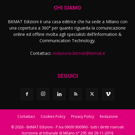
CHI SIAMO
BitMAT Edizioni è una casa editrice che ha sede a Milano con
una copertura a 360° per quanto riguarda la comunicazione
online ed offline rivolta agli specialisti dell'lnformation &
Communication Technology.
Contattaci:
redazione.bitmat@bitmat.it
SEGUICI
Contattaci
Cookies Policy
Privacy Policy
Redazione
© 2026 - BitMAT Edizioni - P.Iva 09091900960 - tutti i diritti riservati
Iscrizione al tribunale di Milano n° 295 del 28-11-2018