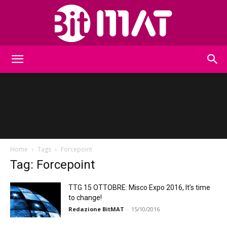
BitMat
Home
Tags
Forcepoint
Tag: Forcepoint
TTG 15 OTTOBRE: Misco Expo 2016, It’s time
to change!
Redazione BitMAT
-
15/10/2016