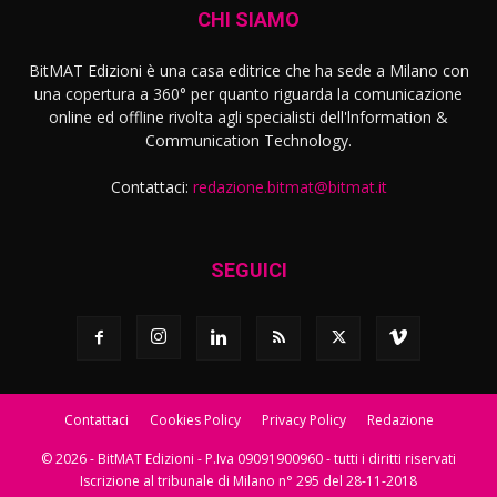
CHI SIAMO
BitMAT Edizioni è una casa editrice che ha sede a Milano con
una copertura a 360° per quanto riguarda la comunicazione
online ed offline rivolta agli specialisti dell'lnformation &
Communication Technology.
Contattaci:
redazione.bitmat@bitmat.it
SEGUICI
Contattaci
Cookies Policy
Privacy Policy
Redazione
© 2026 - BitMAT Edizioni - P.Iva 09091900960 - tutti i diritti riservati
Iscrizione al tribunale di Milano n° 295 del 28-11-2018