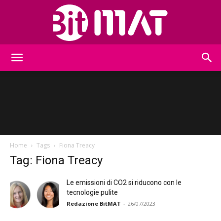
BitMat
Home
Tags
Fiona Treacy
Tag: Fiona Treacy
Le emissioni di CO2 si riducono con le
tecnologie pulite
Redazione BitMAT
-
26/07/2023