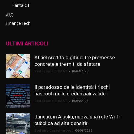
FantaICT
.ing
FinanceTech
ULTIMI ARTICOLI
AI nel credito digitale: tre promesse
concrete e tre miti da sfatare
Redazione BitMAT
-
10/08/2026
Il paradosso delle identità: i rischi
nascosti nelle credenziali valide
Redazione BitMAT
-
10/08/2026
Juneau, in Alaska, nuova una rete Wi-Fi
pubblica ad alta densità
Stefano Castelnuovo
-
06/08/2026