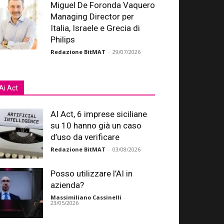
Miguel De Foronda Vaquero
Managing Director per
Italia, Israele e Grecia di
Philips
Redazione BitMAT
-
29/07/2026
Ai Act
AI Act, 6 imprese siciliane
su 10 hanno già un caso
d’uso da verificare
Redazione BitMAT
-
03/08/2026
Posso utilizzare l’AI in
azienda?
Massimiliano Cassinelli
-
23/05/2026