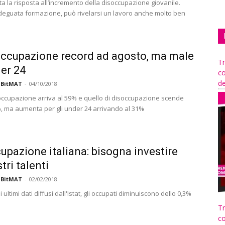
a la risposta all’incremento della disoccupazione giovanile.
eguata formazione, può rivelarsi un lavoro anche molto ben
 occupazione record ad agosto, ma male
Tr
der 24
co
de
 BitMAT
-
04/10/2018
i occupazione arriva al 59% e quello di disoccupazione scende
0%, ma aumenta per gli under 24 arrivando al 31%
upazione italiana: bisogna investire
tri talenti
 BitMAT
-
02/02/2018
 ultimi dati diffusi dall'Istat, gli occupati diminuiscono dello 0,3%
Tr
co