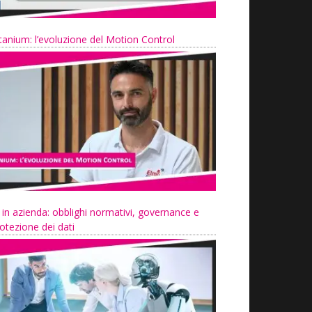
tanium: l’evoluzione del Motion Control
 in azienda: obblighi normativi, governance e
otezione dei dati