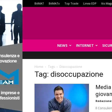
BitMAT
BitMATv
Top Trade
Linea EDP
Itis Mag
NEWS
INTERNET
SICU
Home
Tags
Disoccupazione
Tag: disoccupazione
Media 
giovan
Redazione
Il Consule