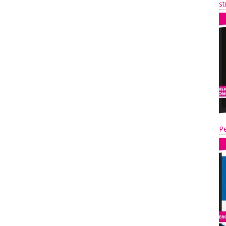
st
Pe