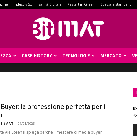
azine
Industry 5.0
Sanità Digitale
ReStart in Green
Speciale Stampanti
REZZA
CASE HISTORY
TECNOLOGIE
MERCATO
V
BitMat
Buyer: la professione perfetta per i
Is
i
ag
 BitMAT
-
09/01/2023
nte Ale Lorenzi spiega perché il mestiere di media buyer