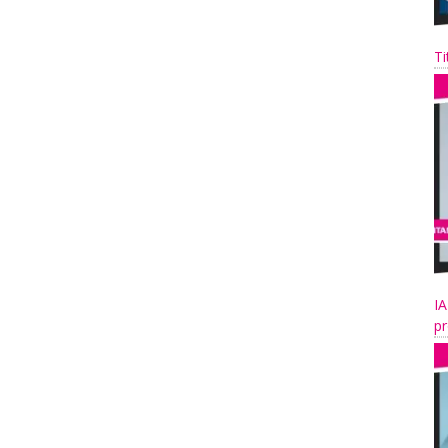
Ti
IA
pr