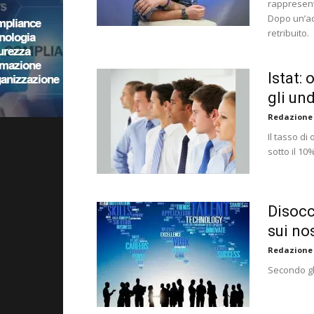
rappresent
Dopo un’ad
retribuito.
Istat:
gli un
Redazione
Il tasso d
sotto il 1
Disocc
sui nos
Redazione
Secondo gli