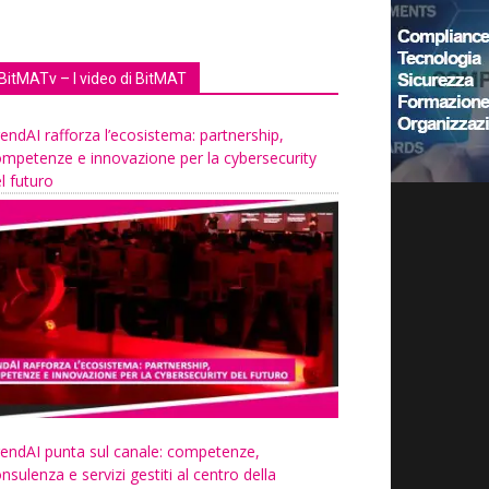
BitMATv – I video di BitMAT
endAI rafforza l’ecosistema: partnership,
mpetenze e innovazione per la cybersecurity
l futuro
endAI punta sul canale: competenze,
nsulenza e servizi gestiti al centro della