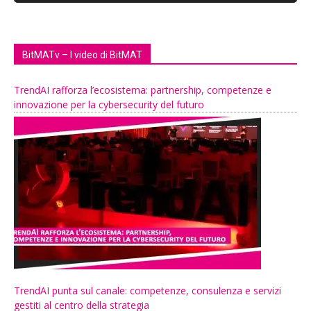
BitMATv – I video di BitMAT
TrendAI rafforza l’ecosistema: partnership, competenze e
innovazione per la cybersecurity del futuro
TrendAI punta sul canale: competenze, consulenza e servizi
gestiti al centro della strategia