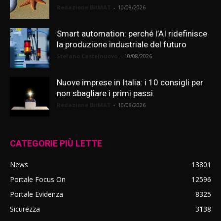
Redazione BitMAT
-
10/08/2026
Smart automation: perché l’AI ridefinisce
la produzione industriale del futuro
Stefano Castelnuovo
-
10/08/2026
Nuove imprese in Italia: i 10 consigli per
non sbagliare i primi passi
Redazione BitMAT
-
10/08/2026
CATEGORIE PIÙ LETTE
News
13801
Portale Focus On
12596
Portale Evidenza
8325
Sicurezza
3138