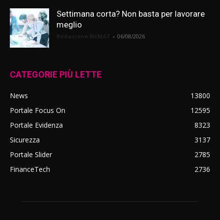
Settimana corta? Non basta per lavorare
meglio
Redazione BitMAT
-
06/08/2026
CATEGORIE PIÙ LETTE
News
13800
Portale Focus On
12595
Portale Evidenza
8323
Sicurezza
3137
Portale Slider
2785
FinanceTech
2736