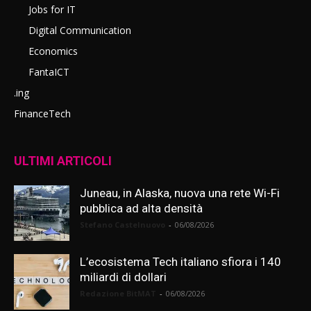
Jobs for IT
Digital Communication
Economics
FantaICT
.ing
FinanceTech
ULTIMI ARTICOLI
Juneau, in Alaska, nuova una rete Wi-Fi
pubblica ad alta densità
Stefano Castelnuovo
-
06/08/2026
L’ecosistema Tech italiano sfiora i 140
miliardi di dollari
Redazione BitMAT
-
06/08/2026