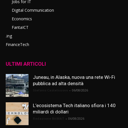
Jobs for IT
Digital Communication
Economics
FantaICT
.ing
FinanceTech
ULTIMI ARTICOLI
Juneau, in Alaska, nuova una rete Wi-Fi
pubblica ad alta densità
Stefano Castelnuovo
-
06/08/2026
L’ecosistema Tech italiano sfiora i 140
miliardi di dollari
Redazione BitMAT
-
06/08/2026