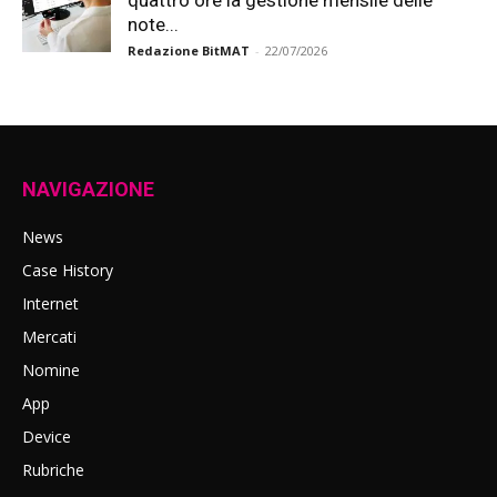
quattro ore la gestione mensile delle
note...
Redazione BitMAT
-
22/07/2026
NAVIGAZIONE
News
Case History
Internet
Mercati
Nomine
App
Device
Rubriche