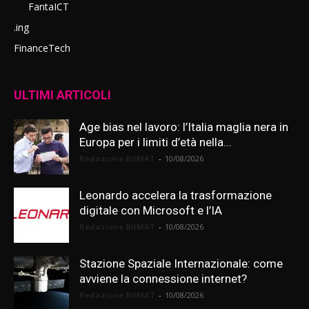
FantaICT
.ing
FinanceTech
ULTIMI ARTICOLI
Age bias nel lavoro: l’Italia maglia nera in
Europa per i limiti d’età nella...
Redazione BitMAT
-
10/08/2026
Leonardo accelera la trasformazione
digitale con Microsoft e l’IA
Redazione BitMAT
-
10/08/2026
Stazione Spaziale Internazionale: come
avviene la connessione internet?
Redazione BitMAT
-
10/08/2026