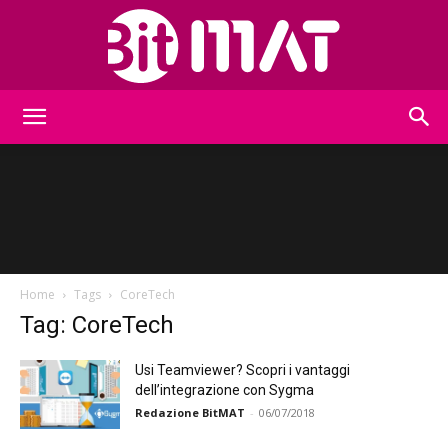
BitMat
Home
Tags
CoreTech
Tag: CoreTech
Usi Teamviewer? Scopri i vantaggi
dell’integrazione con Sygma
Redazione BitMAT
-
06/07/2018