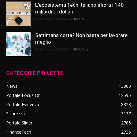
L’ecosistema Tech italiano sfiora i 140
miliardi di dollari
Redazione BitMAT
-
06/08/2026
Settimana corta? Non basta per lavorare
meglio
Redazione BitMAT
-
06/08/2026
CATEGORIE PIÙ LETTE
News
13800
Portale Focus On
12595
Portale Evidenza
8323
Sicurezza
3137
Portale Slider
2785
FinanceTech
2736