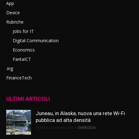
App
Device
Rubriche
Jobs for IT
Digital Communication
Economics
FantaICT
.ing
FinanceTech
ULTIMI ARTICOLI
Juneau, in Alaska, nuova una rete Wi-Fi
pubblica ad alta densità
Stefano Castelnuovo
-
06/08/2026