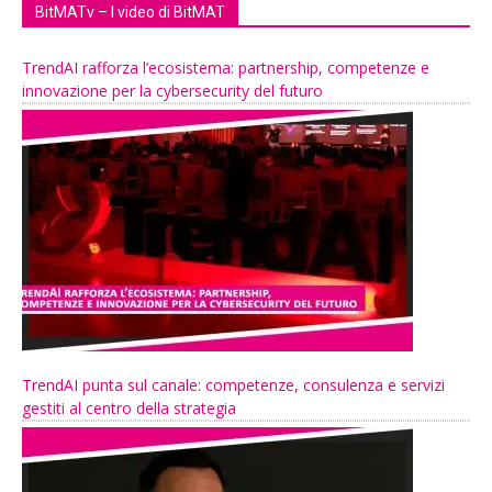
BitMATv – I video di BitMAT
TrendAI rafforza l’ecosistema: partnership, competenze e
innovazione per la cybersecurity del futuro
TrendAI punta sul canale: competenze, consulenza e servizi
gestiti al centro della strategia