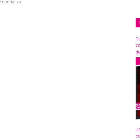
e normativa
Tr
co
de
Tr
co