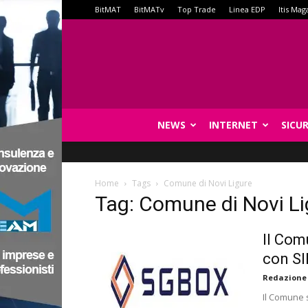
BitMAT
BitMATv
Top Trade
Linea EDP
Itis Mag
NEWS
INTERNET
SICU
Home
Tags
Comune di Novi Ligure
Tag: Comune di Novi Li
Il Com
con S
Redazione
Il Comune 