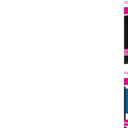
st
Pe