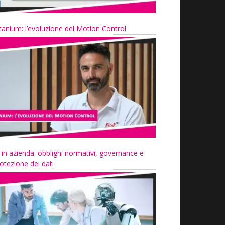
tanium: l’evoluzione del Motion Control
 in azienda: obblighi normativi, governance e
otezione dei dati