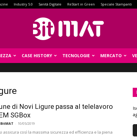
azine
Industry 5.0
Sanità Digitale
ReStart in Green
Speciale Stampanti
REZZA
CASE HISTORY
TECNOLOGIE
MERCATO
V
BitMat
gure
une di Novi Ligure passa al telelavoro
Is
IEM SGBox
ag
 BitMAT
-
10/05/2019
si assicura così la massima sicurezza ed efficienza e la piena