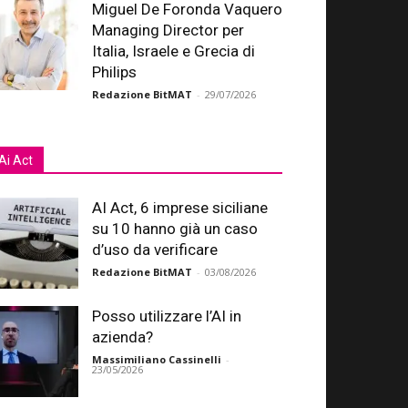
Miguel De Foronda Vaquero
Managing Director per
Italia, Israele e Grecia di
Philips
Redazione BitMAT
-
29/07/2026
Ai Act
AI Act, 6 imprese siciliane
su 10 hanno già un caso
d’uso da verificare
Redazione BitMAT
-
03/08/2026
Posso utilizzare l’AI in
azienda?
Massimiliano Cassinelli
-
23/05/2026