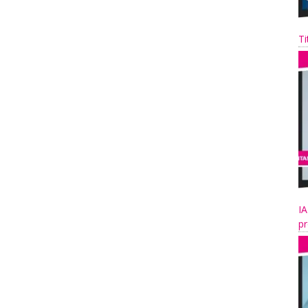
Ti
IA
pr