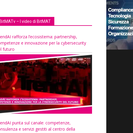
BitMATv – I video di BitMAT
endAI rafforza l’ecosistema: partnership,
mpetenze e innovazione per la cybersecurity
l futuro
endAI punta sul canale: competenze,
nsulenza e servizi gestiti al centro della