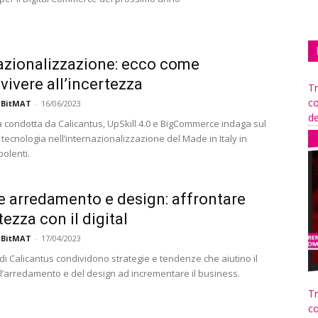
azionalizzazione: ecco come
vivere all’incertezza
Tr
co
 BitMAT
-
16/06/2023
de
a condotta da Calicantus, UpSkill 4.0 e BigCommerce indaga sul
 tecnologia nell’internazionalizzazione del Made in Italy in
bolenti.
e arredamento e design: affrontare
tezza con il digital
 BitMAT
-
17/04/2023
 di Calicantus condividono strategie e tendenze che aiutino il
ll’arredamento e del design ad incrementare il business.
Tr
co