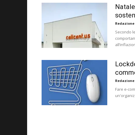
Natale
sosten
Redazione
Secondo le 
comportamen
all’inflazi
Lockdo
comm
Redazione
Fare e-com
un'organiz