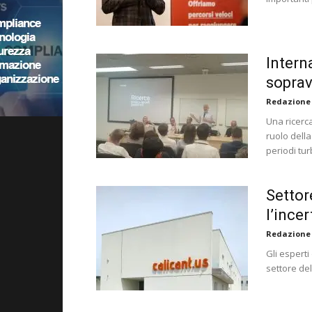
Intern
soprav
Redazione
Una ricerc
ruolo della
periodi tur
Settor
l’incer
Redazione
Gli esperti
settore de