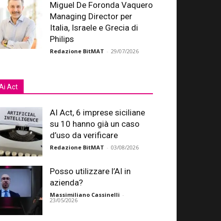
Miguel De Foronda Vaquero
Managing Director per
Italia, Israele e Grecia di
Philips
Redazione BitMAT
-
29/07/2026
Ai Act
AI Act, 6 imprese siciliane
su 10 hanno già un caso
d’uso da verificare
Redazione BitMAT
-
03/08/2026
Posso utilizzare l’AI in
azienda?
Massimiliano Cassinelli
-
23/05/2026