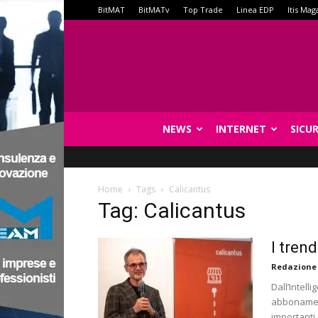
BitMAT
BitMATv
Top Trade
Linea EDP
Itis Mag
NEWS
INTERNET
SICU
Home
Tags
Calicantus
Tag: Calicantus
I tren
Redazione
Dall’Intell
abbonament
importanti