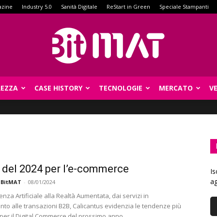
azine
Industry 5.0
Sanità Digitale
ReStart in Green
Speciale Stampanti
REZZA
CASE HISTORY
TECNOLOGIE
MERCATO
V
BitMat
d del 2024 per l’e-commerce
Is
ag
 BitMAT
-
08/01/2024
igenza Artificiale alla Realtà Aumentata, dai servizi in
o alle transazioni B2B, Calicantus evidenzia le tendenze più
 per il Digital Commerce del prossimo anno