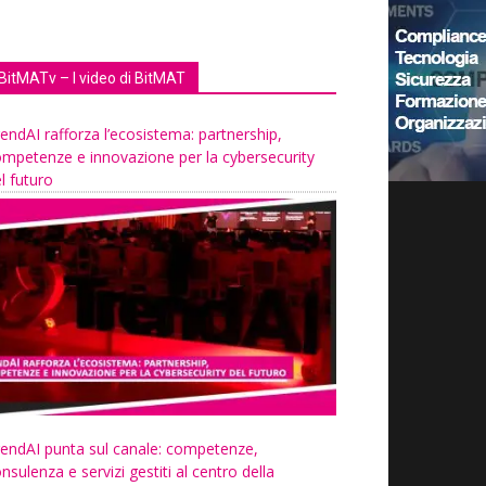
BitMATv – I video di BitMAT
endAI rafforza l’ecosistema: partnership,
mpetenze e innovazione per la cybersecurity
l futuro
endAI punta sul canale: competenze,
nsulenza e servizi gestiti al centro della