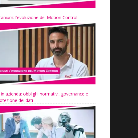
tanium: l’evoluzione del Motion Control
 in azienda: obblighi normativi, governance e
otezione dei dati