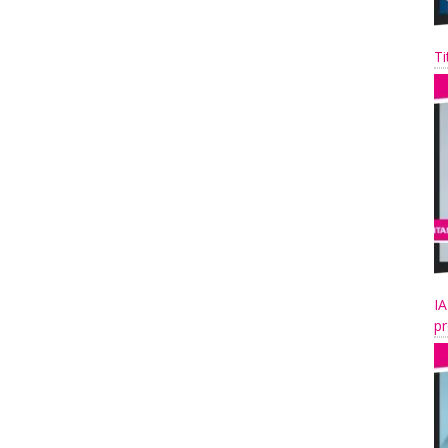
Ti
IA
pr