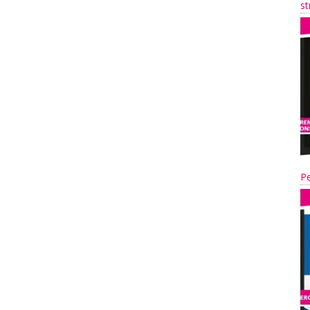
st
Pe