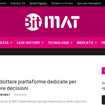
azine
Industry 5.0
Sanità Digitale
ReStart in Green
Speciale Stampanti
REZZA
CASE HISTORY
TECNOLOGIE
MERCATO
V
BitMat
dottare piattaforme dedicate per
Is
re decisioni
ag
 BitMAT
-
26/04/2023
nda di AWS Marketplace spiega l’importanza delle soluzioni