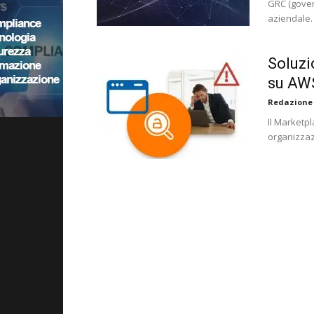
GRC (gover
aziendale.
Soluzi
su AW
Redazione
Il Marketp
organizzazi