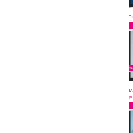
Ti
IA
pr