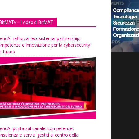
BitMATv – I video di BitMAT
endAI rafforza l’ecosistema: partnership,
mpetenze e innovazione per la cybersecurity
l futuro
endAI punta sul canale: competenze,
nsulenza e servizi gestiti al centro della