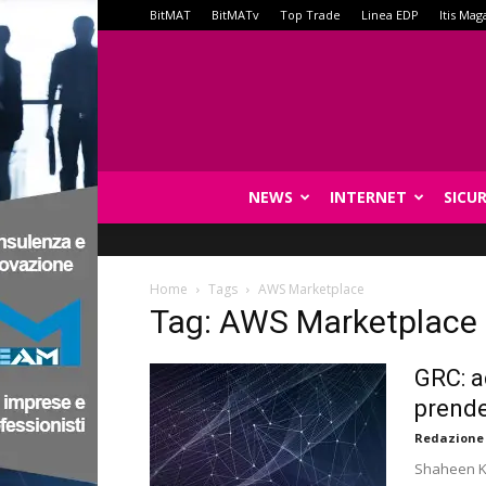
BitMAT
BitMATv
Top Trade
Linea EDP
Itis Mag
NEWS
INTERNET
SICU
Home
Tags
AWS Marketplace
Tag: AWS Marketplace
GRC: a
prende
Redazione
Shaheen Ka