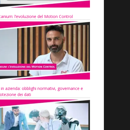
tanium: l’evoluzione del Motion Control
 in azienda: obblighi normativi, governance e
otezione dei dati