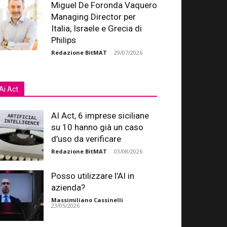
Miguel De Foronda Vaquero
Managing Director per
Italia, Israele e Grecia di
Philips
Redazione BitMAT
-
29/07/2026
Ai Act
AI Act, 6 imprese siciliane
su 10 hanno già un caso
d’uso da verificare
Redazione BitMAT
-
03/08/2026
Posso utilizzare l’AI in
azienda?
Massimiliano Cassinelli
-
23/05/2026