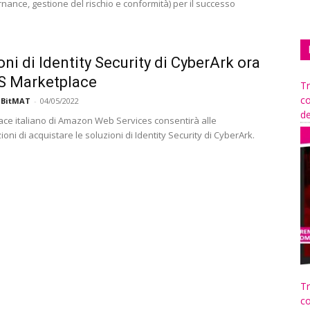
nance, gestione del rischio e conformità) per il successo
oni di Identity Security di CyberArk ora
S Marketplace
Tr
co
 BitMAT
-
04/05/2022
de
lace italiano di Amazon Web Services consentirà alle
oni di acquistare le soluzioni di Identity Security di CyberArk.
Tr
co