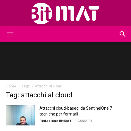
BitMat
Home
Tags
Attacchi al cloud
Tag: attacchi al cloud
Attacchi cloud-based: da SentinelOne 7
tecniche per fermarli
Redazione BitMAT
-
17/08/2023