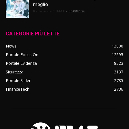
meglio
Redazione BitMAT
-
06/08/2026
CATEGORIE PIÙ LETTE
News
13800
Portale Focus On
12595
Portale Evidenza
8323
Sicurezza
3137
Portale Slider
2785
FinanceTech
2736