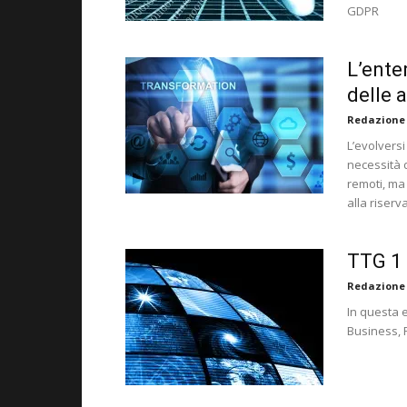
GDPR
L’ente
delle 
Redazione
L’evolversi
necessità 
remoti, ma 
alla riserv
TTG 1
Redazione
In questa 
Business, R