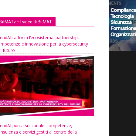
BitMATv – I video di BitMAT
endAI rafforza l’ecosistema: partnership,
mpetenze e innovazione per la cybersecurity
l futuro
endAI punta sul canale: competenze,
nsulenza e servizi gestiti al centro della