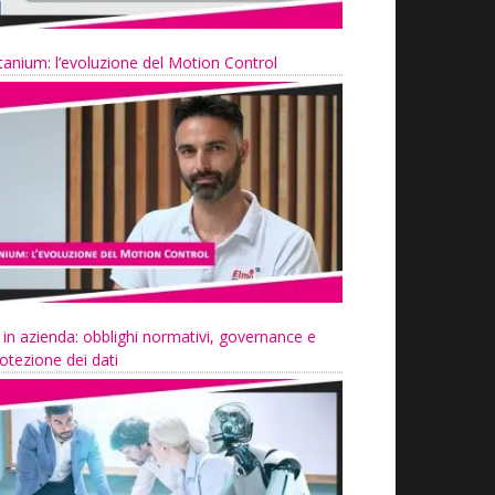
tanium: l’evoluzione del Motion Control
 in azienda: obblighi normativi, governance e
otezione dei dati