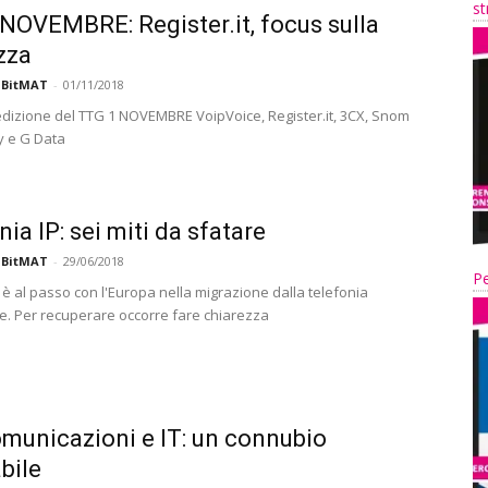
st
NOVEMBRE: Register.it, focus sulla
zza
 BitMAT
-
01/11/2018
edizione del TTG 1 NOVEMBRE VoipVoice, Register.it, 3CX, Snom
y e G Data
ia IP: sei miti da sfatare
 BitMAT
-
29/06/2018
Pe
n è al passo con l'Europa nella migrazione dalla telefonia
le. Per recuperare occorre fare chiarezza
municazioni e IT: un connubio
abile