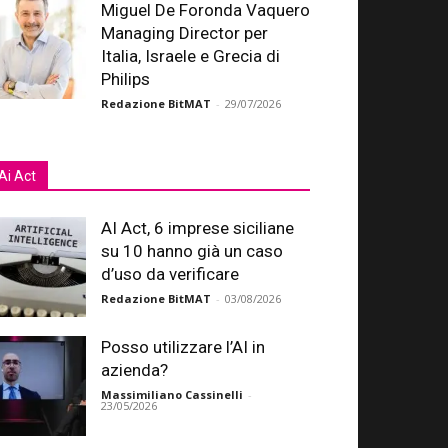
Miguel De Foronda Vaquero
Managing Director per
Italia, Israele e Grecia di
Philips
Redazione BitMAT
-
29/07/2026
Ai Act
AI Act, 6 imprese siciliane
su 10 hanno già un caso
d’uso da verificare
Redazione BitMAT
-
03/08/2026
Posso utilizzare l’AI in
azienda?
Massimiliano Cassinelli
-
23/05/2026