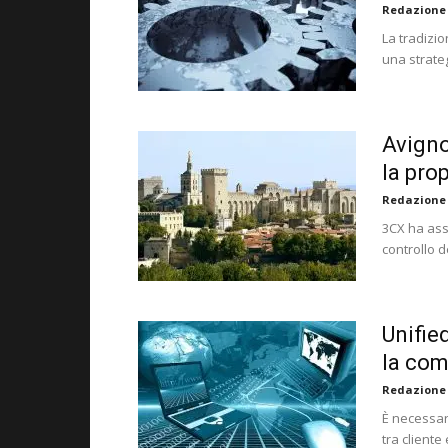
Redazione
La tradizi
una strate
Avigno
la pro
Redazione
3CX ha assi
controllo d
Unifie
la com
Redazione
È necessari
tra cliente