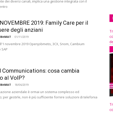
e dei diversi canali, implica una gestione integrata con il
centro
NOVEMBRE 2019: Family Care per il
ere degli anziani
Tr
co
 BitMAT
-
01/11/2019
de
ll'1 novembre 2019 Openjobmetis, 3CX, Snom, Cambium
e SAP
d Communications: cosa cambia
to al VoIP?
 BitMAT
-
18/06/2019
azione aziendale è ormai un sistema complesso ed
 per gestirle, non è più sufficiente fornire soluzioni di telefonia
Tr
co