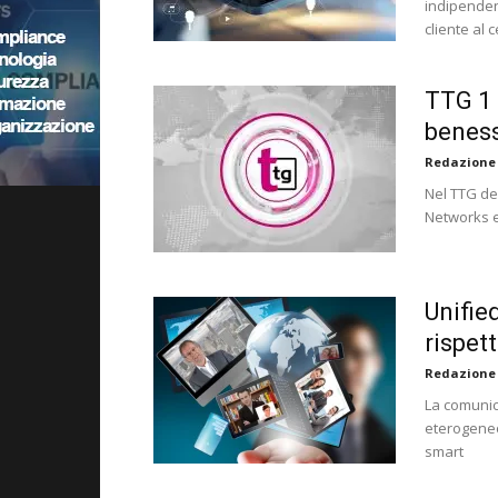
indipendent
cliente al 
TTG 1 
beness
Redazione
Nel TTG de
Networks 
Unifie
rispet
Redazione
La comunic
eterogeneo;
smart