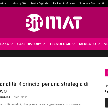
azine
Industry 5.0
Sanità Digitale
ReStart in Green
Speciale Stampanti
REZZA
CASE HISTORY
TECNOLOGIE
MERCATO
V
BitMat
nalità: 4 principi per una strategia di
Is
sso
ag
 BitMAT
-
09/01/2020
lla multicanalità, che prevedeva la gestione autonoma ed