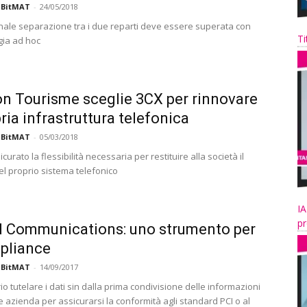
 BitMAT
-
24/05/2018
onale separazione tra i due reparti deve essere superata con
Ti
gia ad hoc
n Tourisme sceglie 3CX per rinnovare
pria infrastruttura telefonica
 BitMAT
-
05/03/2018
curato la flessibilità necessaria per restituire alla società il
el proprio sistema telefonico
IA
pr
d Communications: uno strumento per
pliance
 BitMAT
-
14/09/2017
o tutelare i dati sin dalla prima condivisione delle informazioni
 e azienda per assicurarsi la conformità agli standard PCI o al