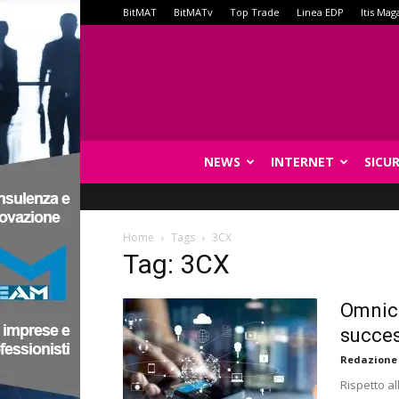
BitMAT
BitMATv
Top Trade
Linea EDP
Itis Mag
NEWS
INTERNET
SICU
Home
Tags
3CX
Tag: 3CX
Omnica
succe
Redazione
Rispetto a