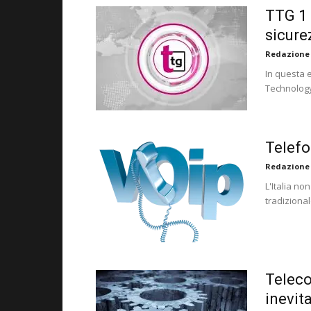
TTG 1 
sicure
Redazione
In questa 
Technolog
Telefon
Redazione
L'Italia no
tradiziona
Teleco
inevit