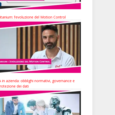
itanium: l’evoluzione del Motion Control
A in azienda: obblighi normativi, governance e
rotezione dei dati