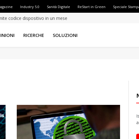
Magazine
Industry 5.0
Sanità Digitale
ReStart in Green
Speciale Stamp
amite codice dispositivo in un mese
INIONI
RICERCHE
SOLUZIONI
I
a