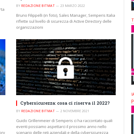
BY
REDAZIONE BITMAT
23 MARZO 2022
rta
Bruno Filippelli (in foto), Sales Manager, Semperis Italia
T
riflette sul livello di sicurezza di Active Directory delle
organizzazioni
I
p
Cybersicurezza: cosa ci riserva il 2022?
BY
REDAZIONE BITMAT
2 NOVEMBRE 2021
Guido Grillenmeier di Semperis ci ha raccontato quali
eventi possiamo aspettarci il prossimo anno nello
ory
scenario delle reti aziendali e della cybersicurezza