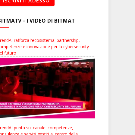
BITMATV – I VIDEO DI BITMAT
rendAI rafforza l’ecosistema: partnership,
ompetenze e innovazione per la cybersecurity
el futuro
rendAI punta sul canale: competenze,
onsulenza e servizi gestiti al centro della