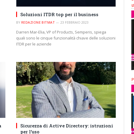
s
Soluzioni ITDR top per il business
BY
REDAZIONE BITMAT
23 FEBBRAIO 2023
Darren Mar-Elia, VP of Products, Semperis, spiega
i
quali sono le cinque funzionalità chiave delle soluzioni
ITDR per le aziende
P
a
Sicurezza di Active Directory: istruzioni
per l’uso