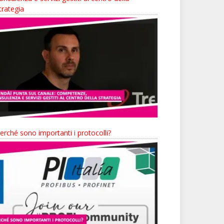
trategia
erché sono importanti i protocolli?