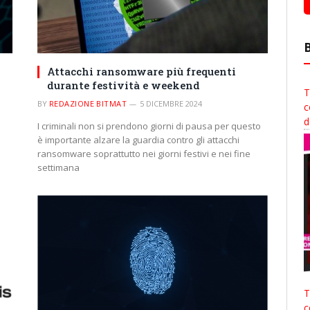
Attacchi ransomware più frequenti
durante festività e weekend
T
BY
REDAZIONE BITMAT
5 DICEMBRE 2024
c
d
I criminali non si prendono giorni di pausa per questo
è importante alzare la guardia contro gli attacchi
ransomware soprattutto nei giorni festivi e nei fine
settimana
T
c