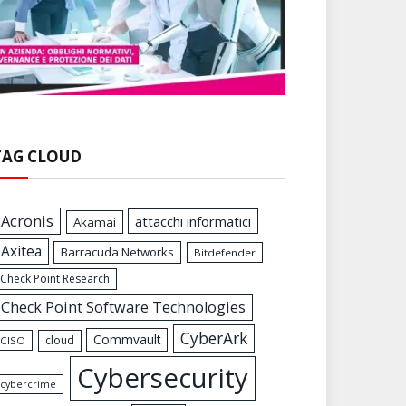
TAG CLOUD
Acronis
attacchi informatici
Akamai
Axitea
Barracuda Networks
Bitdefender
Check Point Research
Check Point Software Technologies
CyberArk
Commvault
cloud
CISO
Cybersecurity
cybercrime