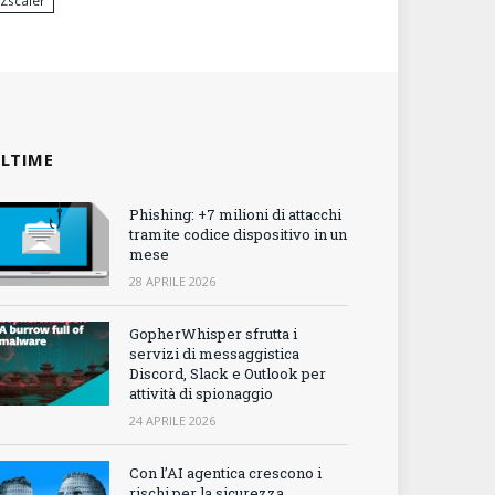
Zscaler
LTIME
Phishing: +7 milioni di attacchi
tramite codice dispositivo in un
mese
28 APRILE 2026
GopherWhisper sfrutta i
servizi di messaggistica
Discord, Slack e Outlook per
attività di spionaggio
24 APRILE 2026
Con l’AI agentica crescono i
rischi per la sicurezza