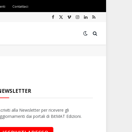
anti
Contattaci
Facebook
X
Vimeo
Instagram
LinkedIn
RSS
(Twitter)
NEWSLETTER
scriviti alla Newsletter per ricevere gli
ggiornamenti dai portali di BitMAT Edizioni.