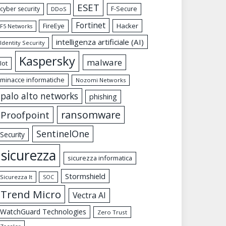
ESET
cyber security
F-Secure
DDoS
Fortinet
FireEye
Hacker
F5 Networks
intelligenza artificiale (AI)
Identity Security
Kaspersky
malware
Iot
minacce informatiche
Nozomi Networks
palo alto networks
phishing
ransomware
Proofpoint
SentinelOne
Security
sicurezza
sicurezza informatica
Stormshield
Sicurezza It
SOC
Trend Micro
Vectra AI
WatchGuard Technologies
Zero Trust