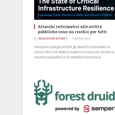
Attacchi informatici alle utility
pubbliche sono un rischio per tutti
BY
REDAZIONE BITMAT
4 APRILE 2025
Semperis spiega perché gli attacchi informatici ai
servizi idrici ed elettrici mettono in pericolo anche la
sicurezza pubblica e la stabilità economica