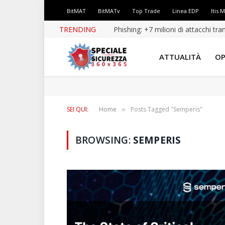
BitMAT
BitMATv
Top Trade
Linea EDP
Itis 
TRENDING
Phishing: +7 milioni di attacchi tr
ATTUALITÀ
OP
SEI QUI:
Home
Posts Tagged "Semperis"
»
BROWSING:
SEMPERIS