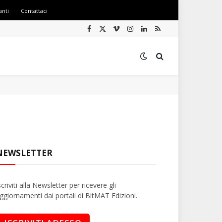
anti
Contattaci
Facebook
X
Vimeo
Instagram
LinkedIn
RSS
(Twitter)
NEWSLETTER
scriviti alla Newsletter per ricevere gli
ggiornamenti dai portali di BitMAT Edizioni.