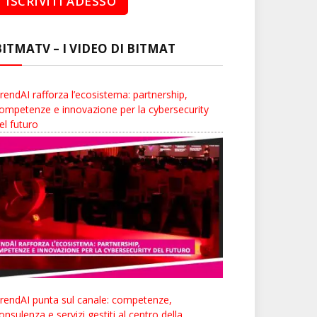
BITMATV – I VIDEO DI BITMAT
rendAI rafforza l’ecosistema: partnership,
ompetenze e innovazione per la cybersecurity
el futuro
rendAI punta sul canale: competenze,
onsulenza e servizi gestiti al centro della