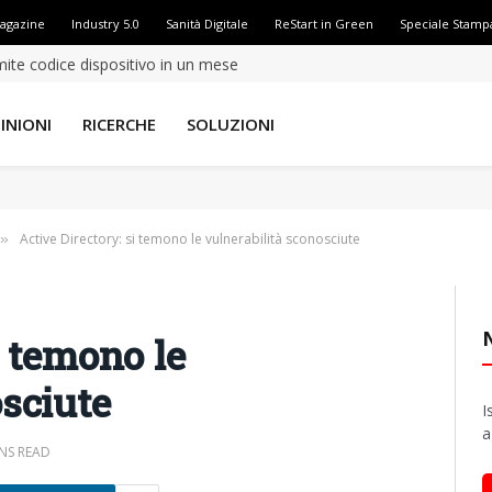
Magazine
Industry 5.0
Sanità Digitale
ReStart in Green
Speciale Stamp
amite codice dispositivo in un mese
INIONI
RICERCHE
SOLUZIONI
Active Directory: si temono le vulnerabilità sconosciute
»
i temono le
osciute
I
a
INS READ