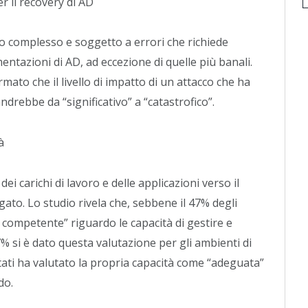
r il recovery di AD
so complesso e soggetto a errori che richiede
mentazioni di AD, ad eccezione di quelle più banali.
mato che il livello di impatto di un attacco che ha
drebbe da “significativo” a “catastrofico”.
à
 carichi di lavoro e delle applicazioni verso il
to. Lo studio rivela che, sebbene il 47% degli
to competente” riguardo le capacità di gestire e
% si è dato questa valutazione per gli ambienti di
istati ha valutato la propria capacità come “adeguata”
do.