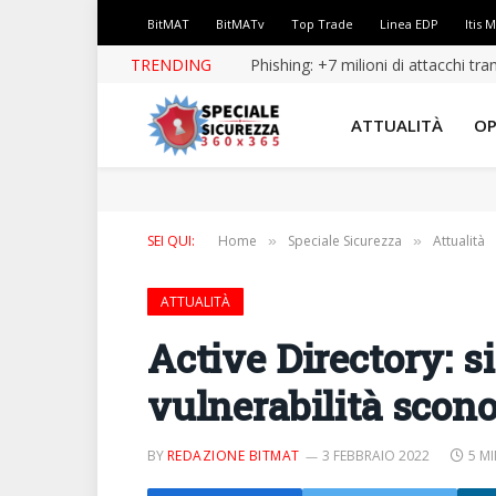
BitMAT
BitMATv
Top Trade
Linea EDP
Itis 
TRENDING
Phishing: +7 milioni di attacchi tr
ATTUALITÀ
OP
SEI QUI:
Home
Speciale Sicurezza
Attualità
»
»
ATTUALITÀ
Active Directory: s
vulnerabilità scon
BY
REDAZIONE BITMAT
3 FEBBRAIO 2022
5 M