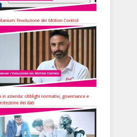
itanium: l’evoluzione del Motion Control
A in azienda: obblighi normativi, governance e
rotezione dei dati