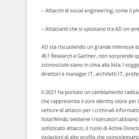
– Attacchi di social engineering, come il p
– Attaccanti che si spostano tra AD on-p
AD sta riscuotendo un grande interesse da p
451 Research e Gartner, non sorprende quind
sconosciute siano in cima alla lista. I sogg
direttori e manager IT, architetti IT, profe
Il 2021 ha portato un cambiamento radicale
che rappresenta il core identity store per 
vettore di attacco per i criminali informati
SolarWinds; sebbene i ricercatori abbiano
sofisticato attacco, il ruolo di Active Dire
violazioni di alto profilo che coinvolgevano 