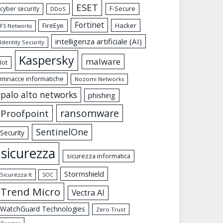
ESET
cyber security
F-Secure
DDoS
Fortinet
FireEye
Hacker
F5 Networks
intelligenza artificiale (AI)
Identity Security
Kaspersky
malware
Iot
minacce informatiche
Nozomi Networks
palo alto networks
phishing
ransomware
Proofpoint
SentinelOne
Security
sicurezza
sicurezza informatica
Stormshield
Sicurezza It
SOC
Trend Micro
Vectra AI
WatchGuard Technologies
Zero Trust