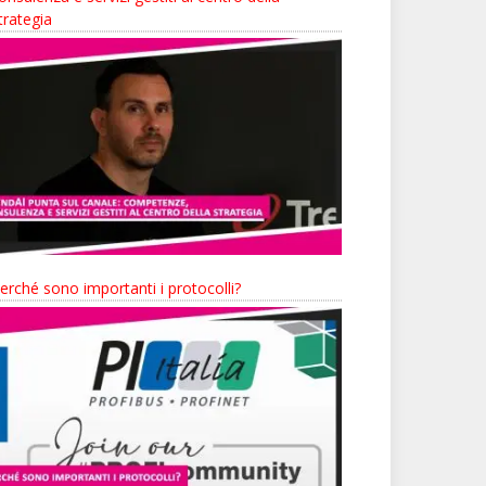
trategia
erché sono importanti i protocolli?