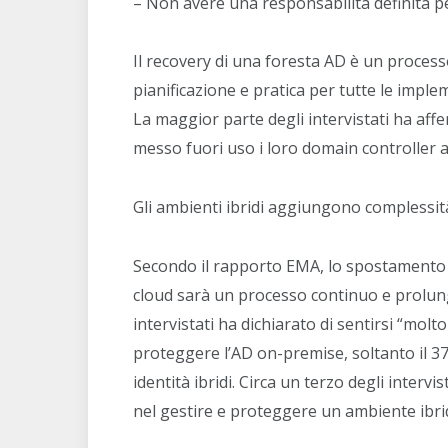
– Non avere una responsabilità definita pe
Il recovery di una foresta AD è un proces
pianificazione e pratica per tutte le imple
La maggior parte degli intervistati ha affer
messo fuori uso i loro domain controller an
Gli ambienti ibridi aggiungono complessit
Secondo il rapporto EMA, lo spostamento dei
cloud sarà un processo continuo e prolunga
intervistati ha dichiarato di sentirsi “mol
proteggere l’AD on-premise, soltanto il 37
identità ibridi. Circa un terzo degli interv
nel gestire e proteggere un ambiente ibri