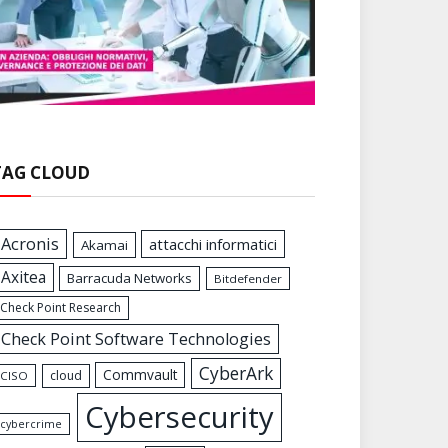
TAG CLOUD
Acronis
attacchi informatici
Akamai
Axitea
Barracuda Networks
Bitdefender
Check Point Research
Check Point Software Technologies
CyberArk
Commvault
cloud
CISO
Cybersecurity
cybercrime