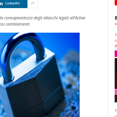
LinkedIn
 consapevolezza degli attacchi legati all’Active
rosi cambiamenti
T
c
d
T
c