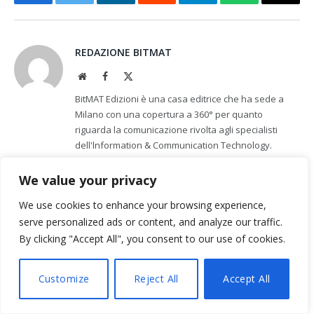
Facebook
Twitter
LinkedIn
Reddit
Telegram
WhatsApp
Email
REDAZIONE BITMAT
Website
Facebook
X
(Twitter)
BitMAT Edizioni è una casa editrice che ha sede a
Milano con una copertura a 360° per quanto
riguarda la comunicazione rivolta agli specialisti
dell'lnformation & Communication Technology.
We value your privacy
CORRELATI
We use cookies to enhance your browsing experience,
serve personalized ads or content, and analyze our traffic.
By clicking "Accept All", you consent to our use of cookies.
Customize
Reject All
Accept All