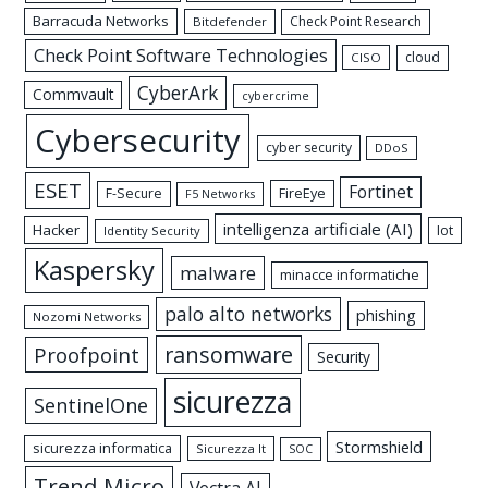
Barracuda Networks
Check Point Research
Bitdefender
Check Point Software Technologies
cloud
CISO
CyberArk
Commvault
cybercrime
Cybersecurity
cyber security
DDoS
ESET
Fortinet
FireEye
F-Secure
F5 Networks
intelligenza artificiale (AI)
Hacker
Iot
Identity Security
Kaspersky
malware
minacce informatiche
palo alto networks
phishing
Nozomi Networks
ransomware
Proofpoint
Security
sicurezza
SentinelOne
Stormshield
sicurezza informatica
Sicurezza It
SOC
Trend Micro