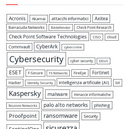
Acronis
Axitea
attacchi informatici
Akamai
Barracuda Networks
Check Point Research
Bitdefender
Check Point Software Technologies
cloud
CISO
CyberArk
Commvault
cybercrime
Cybersecurity
cyber security
DDoS
ESET
Fortinet
FireEye
F-Secure
F5 Networks
intelligenza artificiale (AI)
Hacker
Iot
Identity Security
Kaspersky
malware
minacce informatiche
palo alto networks
phishing
Nozomi Networks
ransomware
Proofpoint
Security
sicurezza