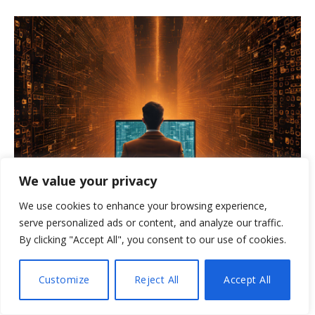
We value your privacy
App pubbliche e relazioni di fiducia tra i principali
We use cookies to enhance your browsing experience,
vettori di attacco nel 2025
serve personalized ads or content, and analyze our traffic.
23 APRILE 2026
By clicking "Accept All", you consent to our use of cookies.
Customize
Reject All
Accept All