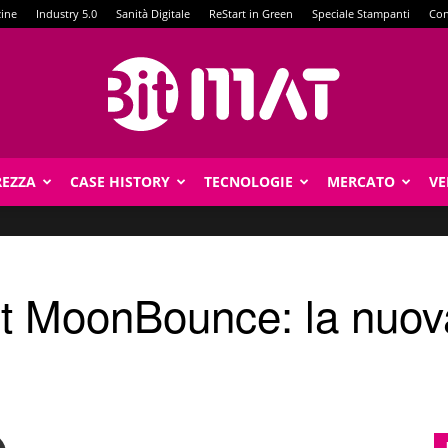
zine
Industry 5.0
Sanità Digitale
ReStart in Green
Speciale Stampanti
Con
REZZA
CASE HISTORY
TECNOLOGIE
MERCATO
VE
BitMat
it MoonBounce: la nuo