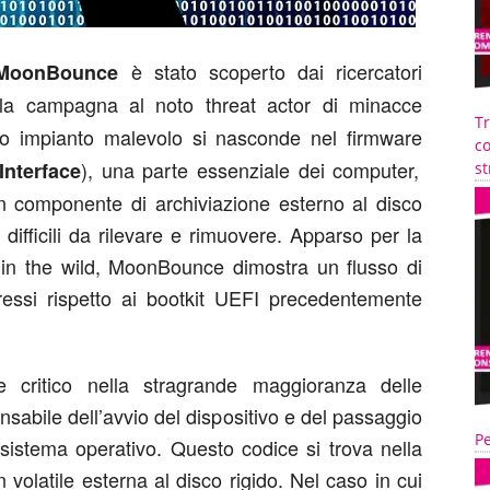
è stato scoperto dai ricercatori
MoonBounce
o la campagna al noto threat actor di minacce
T
o impianto malevolo si nasconde nel firmware
co
), una parte essenziale dei computer,
Interface
st
un componente di archiviazione esterno al disco
 difficili da rilevare e rimuovere. Apparso per la
 in the wild, MoonBounce dimostra un flusso di
gressi rispetto ai bootkit UEFI precedentemente
critico nella stragrande maggioranza delle
onsabile dell’avvio del dispositivo e del passaggio
Pe
l sistema operativo. Questo codice si trova nella
volatile esterna al disco rigido. Nel caso in cui