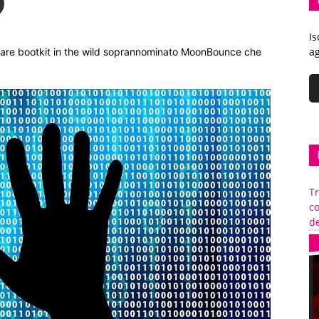
Is
ag
mware bootkit in the wild soprannominato MoonBounce che
Tr
c
de