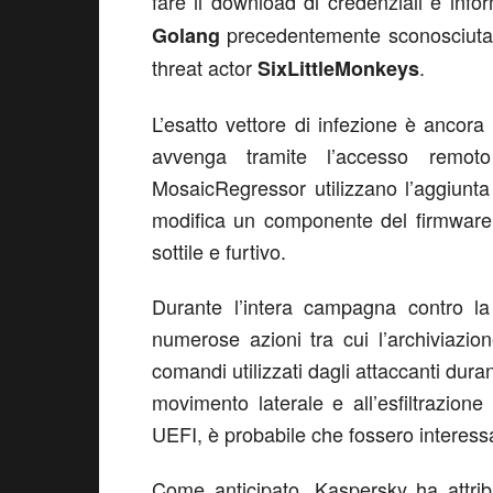
fare il download di credenziali e inf
precedentemente sconosciuta
Golang
threat actor
.
SixLittleMonkeys
L’esatto vettore di infezione è ancora
avvenga tramite l’accesso remot
MosaicRegressor utilizzano l’aggiunt
modifica un componente del firmware 
sottile e furtivo.
Durante l’intera campagna contro la 
numerose azioni tra cui l’archiviazione
comandi utilizzati dagli attaccanti duran
movimento laterale e all’esfiltrazione 
UEFI, è probabile che fossero interessa
Come anticipato, Kaspersky ha attr