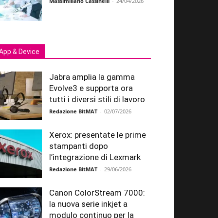
Massimiliano Cassinelli
-
24/04/2026
App & Device
Jabra amplia la gamma
Evolve3 e supporta ora
tutti i diversi stili di lavoro
Redazione BitMAT
-
02/07/2026
Xerox: presentate le prime
stampanti dopo
l’integrazione di Lexmark
Redazione BitMAT
-
29/06/2026
Canon ColorStream 7000:
la nuova serie inkjet a
modulo continuo per la