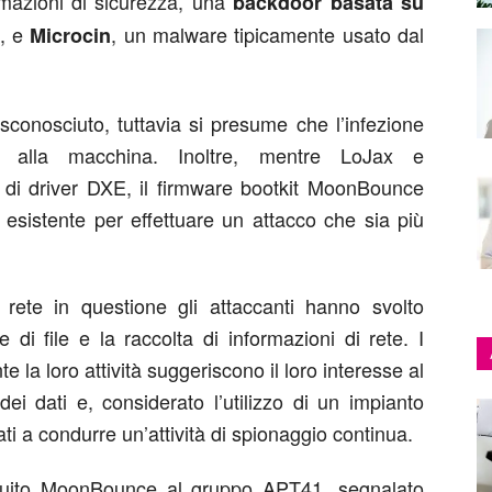
ormazioni di sicurezza, una
backdoor basata su
, e
, un malware tipicamente usato dal
Microcin
 sconosciuto, tuttavia si presume che l’infezione
o alla macchina. Inoltre, mentre LoJax e
a di driver DXE, il firmware bootkit MoonBounce
esistente per effettuare un attacco che sia più
rete in questione gli attaccanti hanno svolto
 di file e la raccolta di informazioni di rete. I
te la loro attività suggeriscono il loro interesse al
dei dati e, considerato l’utilizzo di un impianto
ti a condurre un’attività di spionaggio continua.
ibuito MoonBounce al gruppo APT41, segnalato