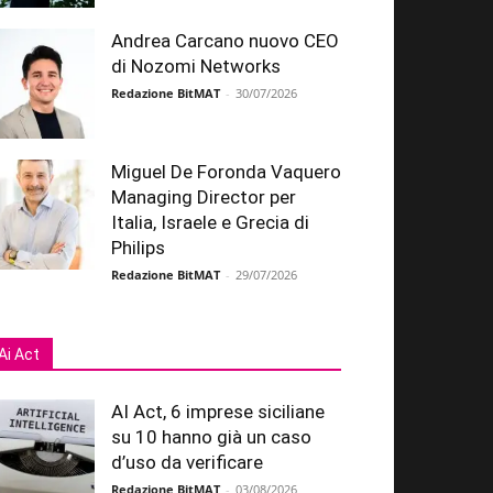
Andrea Carcano nuovo CEO
di Nozomi Networks
Redazione BitMAT
-
30/07/2026
Miguel De Foronda Vaquero
Managing Director per
Italia, Israele e Grecia di
Philips
Redazione BitMAT
-
29/07/2026
Ai Act
AI Act, 6 imprese siciliane
su 10 hanno già un caso
d’uso da verificare
Redazione BitMAT
-
03/08/2026