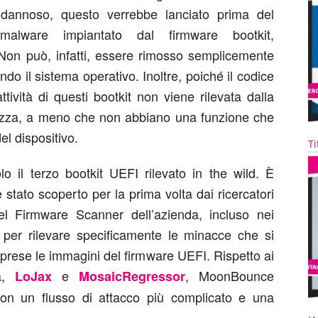
dannoso, questo verrebbe lanciato prima del
malware impiantato dal firmware bootkit,
. Non può, infatti, essere rimosso semplicemente
ando il sistema operativo. Inoltre, poiché il codice
’attività di questi bootkit non viene rilevata dalla
urezza, a meno che non abbiano una funzione che
l dispositivo.
Ti
o il terzo bootkit UEFI rilevato in the wild. È
stato scoperto per la prima volta dai ricercatori
del Firmware Scanner dell’azienda, incluso nei
9 per rilevare specificamente le minacce che si
ese le immagini del firmware UEFI. Rispetto ai
za,
e
, MoonBounce
LoJax
MosaicRegressor
con un flusso di attacco più complicato e una