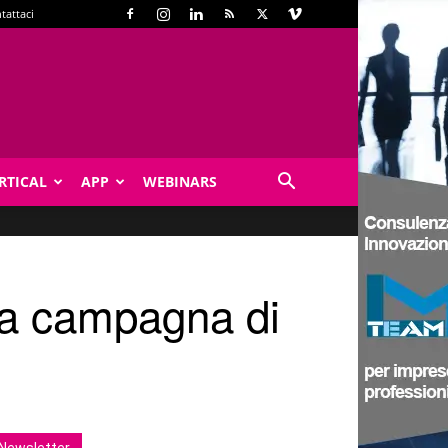
tattaci
RTICAL
APP
WEBINARS
va campagna di