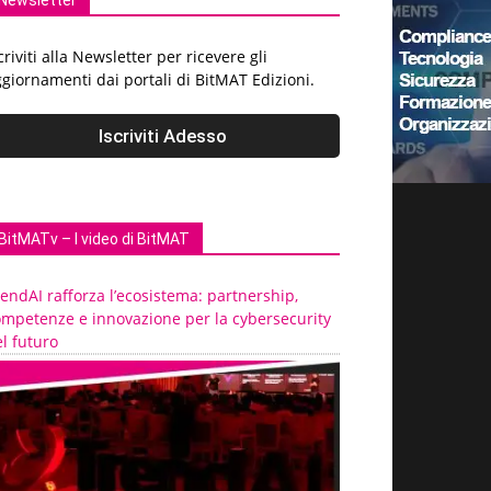
Newsletter
criviti alla Newsletter per ricevere gli
giornamenti dai portali di BitMAT Edizioni.
BitMATv – I video di BitMAT
endAI rafforza l’ecosistema: partnership,
ompetenze e innovazione per la cybersecurity
l futuro