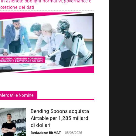
 in azienda: obblighi normativi, governance e
otezione dei dati
Mercati e Nomine
Bending Spoons acquista
Airtable per 1,285 miliardi
di dollari
Redazione BitMAT
-
05/08/2026