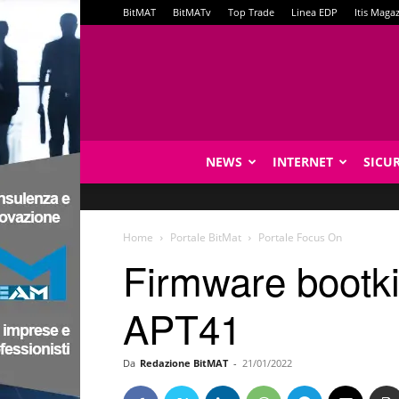
BitMAT
BitMATv
Top Trade
Linea EDP
Itis Maga
NEWS
INTERNET
SICU
Home
Portale BitMat
Portale Focus On
Firmware bootk
APT41
Da
Redazione BitMAT
-
21/01/2022