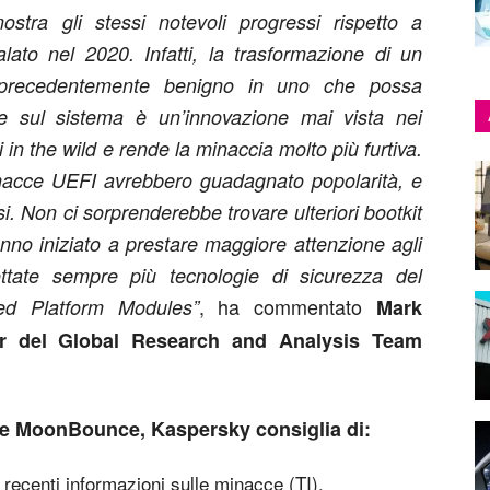
mostra gli stessi notevoli progressi rispetto a
to nel 2020. Infatti, la trasformazione di un
 precedentemente benigno in uno che possa
are sul sistema è un’innovazione mai vista nei
in the wild e rende la minaccia molto più furtiva.
nacce UEFI avrebbero guadagnato popolarità, e
. Non ci sorprenderebbe trovare ulteriori bootkit
nno iniziato a prestare maggiore attenzione agli
ttate sempre più tecnologie di sicurezza del
, ha commentato
ed Platform Modules”
Mark
her del Global Research and Analysis Team
are MoonBounce, Kaspersky consiglia di:
recenti informazioni sulle minacce (TI).