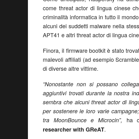
come threat actor di lingua cinese c
criminalità informatica in tutto il mond
alcuni dei suddetti malware nella stes
APT41 e altri threat actor di lingua cin
Finora, il firmware bootkit è stato trova
malevoli affiliati (ad esempio ScrambleC
di diverse altre vittime.
“Nonostante non si possano collegar
aggiuntivi trovati durante la nostra i
sembra che alcuni threat actor di ling
per sostenere le loro varie campagne
ha c
tra MoonBounce e Microcin”,
.
researcher with GReAT