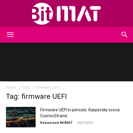
BitMat
Home
Tags
Firmware UEFI
Tag: firmware UEFI
Firmware UEFI in pericolo. Kaspersky scova
CosmicStrand
Redazione BitMAT
-
26/07/2022