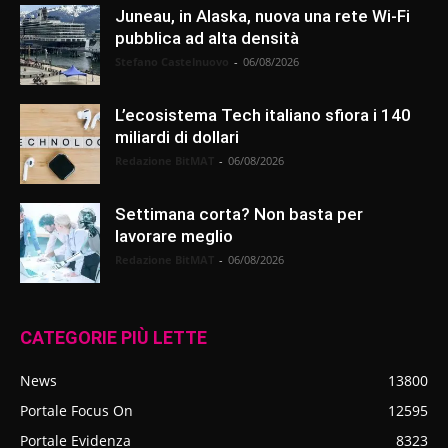
Juneau, in Alaska, nuova una rete Wi-Fi
pubblica ad alta densità
Stefano Castelnuovo
-
06/08/2026
L’ecosistema Tech italiano sfiora i 140
miliardi di dollari
Redazione BitMAT
-
06/08/2026
Settimana corta? Non basta per
lavorare meglio
Redazione BitMAT
-
06/08/2026
CATEGORIE PIÙ LETTE
News
13800
Portale Focus On
12595
Portale Evidenza
8323