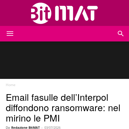
BitMat
Home
Email fasulle dell’Interpol
diffondono ransomware: nel
mirino le PMI
Da
Redazione BitMAT
-
03/07/2026