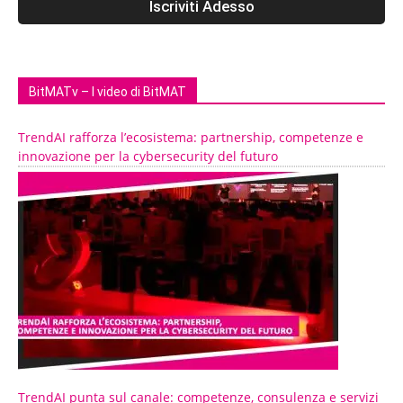
BitMATv – I video di BitMAT
TrendAI rafforza l’ecosistema: partnership, competenze e
innovazione per la cybersecurity del futuro
TrendAI punta sul canale: competenze, consulenza e servizi