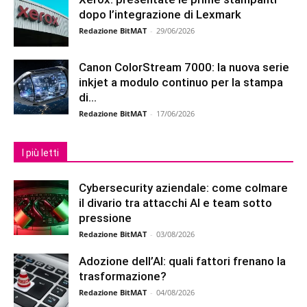
dopo l’integrazione di Lexmark
Redazione BitMAT
-
29/06/2026
Canon ColorStream 7000: la nuova serie
inkjet a modulo continuo per la stampa
di...
Redazione BitMAT
-
17/06/2026
I più letti
Cybersecurity aziendale: come colmare
il divario tra attacchi AI e team sotto
pressione
Redazione BitMAT
-
03/08/2026
Adozione dell’AI: quali fattori frenano la
trasformazione?
Redazione BitMAT
-
04/08/2026