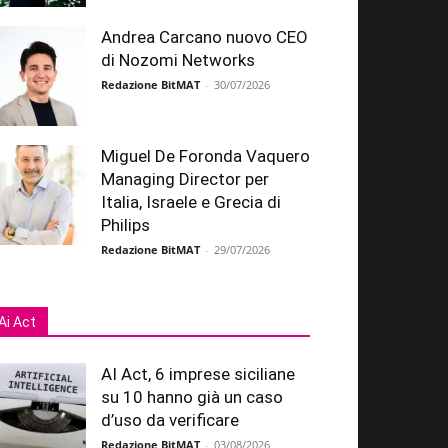
Andrea Carcano nuovo CEO
di Nozomi Networks
Redazione BitMAT
-
30/07/2026
Miguel De Foronda Vaquero
Managing Director per
Italia, Israele e Grecia di
Philips
Redazione BitMAT
-
29/07/2026
Ai Act
AI Act, 6 imprese siciliane
su 10 hanno già un caso
d’uso da verificare
Redazione BitMAT
-
03/08/2026