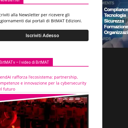
Newsletter
criviti alla Newsletter per ricevere gli
giornamenti dai portali di BitMAT Edizioni.
BitMATv – I video di BitMAT
endAI rafforza l’ecosistema: partnership,
ompetenze e innovazione per la cybersecurity
l futuro