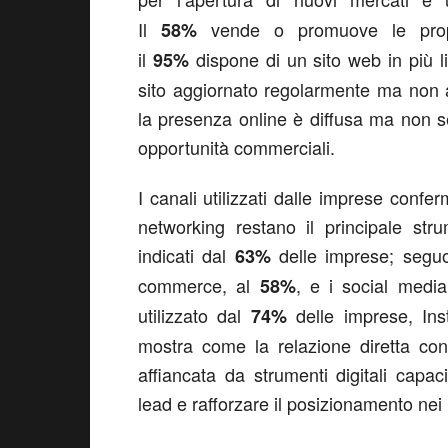
Il
vende o promuove le proprie
58%
il
dispone di un sito web in più li
95%
sito aggiornato regolarmente ma non 
la presenza online è diffusa ma non se
opportunità commerciali.
I canali utilizzati dalle imprese confer
networking restano il principale str
indicati dal
delle imprese; seguon
63%
commerce, al
, e i social medi
58%
utilizzato dal
delle imprese, In
74%
mostra come la relazione diretta co
affiancata da strumenti digitali capa
lead e rafforzare il posizionamento nei 