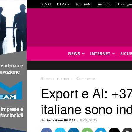
BitMAT
BitMATv
Top Trade
Linea EDP
Itis Maga
NEWS
INTERNET
SICU
Home
Internet
eCommerce
Export e AI: +
italiane sono ind
Da
Redazione BitMAT
-
06/07/2026