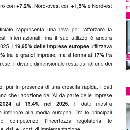
IA
tro con
, Nord-ovest con
e Nord-est
+7,2%
+1,5%
pr
tificiale rappresenta una leva per rafforzare la
ati internazionali, ma il suo utilizzo è ancora
025 il
utilizzava
19,95% delle imprese europee
tra le grandi imprese, ma si ferma al
tra
3%
17%
ese. Il divario dimensionale resta quindi uno dei
.
te, pur in presenza di una crescita rapida. I dati
cano che l’adozione dell’AI da parte delle imprese
al
. Il dato mostra
2024
16,4% nel 2025
 inferiore alla media europea. Tra le principali
 competenze, l’incertezza regolatoria, le
ei dati e i costi di implementazione.