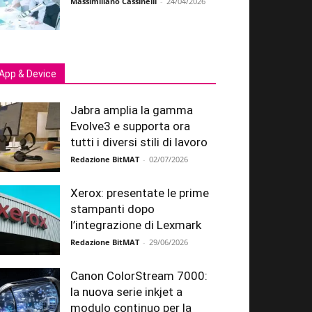
Massimiliano Cassinelli
-
24/04/2026
App & Device
Jabra amplia la gamma
Evolve3 e supporta ora
tutti i diversi stili di lavoro
Redazione BitMAT
-
02/07/2026
Xerox: presentate le prime
stampanti dopo
l’integrazione di Lexmark
Redazione BitMAT
-
29/06/2026
Canon ColorStream 7000:
la nuova serie inkjet a
modulo continuo per la