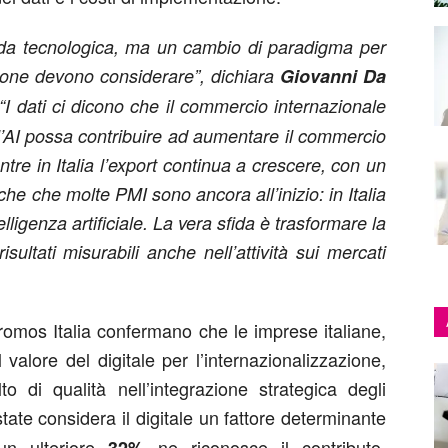
 moda tecnologica, ma un cambio di paradigma per
sione devono considerare”, dichiara
Giovanni Da
 “I dati ci dicono che il commercio internazionale
’AI possa contribuire ad aumentare il commercio
tre in Italia l’export continua a crescere, con un
e che molte PMI sono ancora all’inizio: in Italia
elligenza artificiale. La vera sfida è trasformare la
ultati misurabili anche nell’attività sui mercati
Promos Italia confermano che le imprese italiane,
valore del digitale per l’internazionalizzazione,
di qualità nell’integrazione strategica degli
tate considera il digitale un fattore determinante
un ulteriore
ne riconosce il contributo.