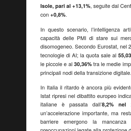
, seguite dal Cen
Isole, pari al +13,1%
con
.
+0,8%
In questo scenario, l’intelligenza ar
capacità delle PMI di stare sui merc
disomogeneo. Secondo Eurostat, nel 2
tecnologie di AI; la quota sale al
55,0
le piccole e al
tra le medie impr
30,36%
principali nodi della transizione digitale
In Italia il ritardo è ancora più eviden
Istat ripresi nel dibattito europeo indi
italiane è passata dall’
8,2% nel 
un’accelerazione importante, ma resta
barriere emergono la mancanza di
preoccupazioni legate alla protezione d