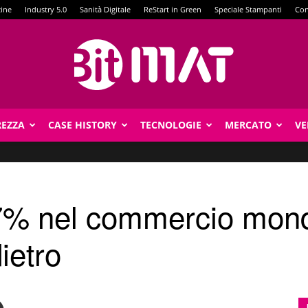
zine
Industry 5.0
Sanità Digitale
ReStart in Green
Speciale Stampanti
Con
REZZA
CASE HISTORY
TECNOLOGIE
MERCATO
VE
BitMat
37% nel commercio mond
ietro