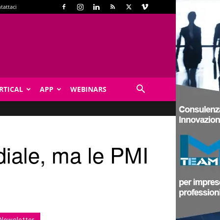
tattaci
RTICAL
APP
WEBINARS
iale, ma le PMI