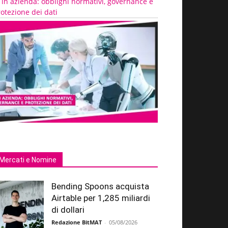
 in azienda: obblighi normativi, governance e
otezione dei dati
Mercati e Nomine
Bending Spoons acquista
Airtable per 1,285 miliardi
di dollari
Redazione BitMAT
-
05/08/2026