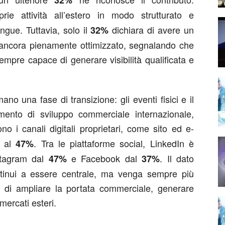
32%
 attività all’estero in modo strutturato e
ngue. Tuttavia, solo il
dichiara di avere un
32%
ancora pienamente ottimizzato, segnalando che
mpre capace di generare visibilità qualificata e
mano una fase di transizione: gli eventi fisici e il
umento di sviluppo commerciale internazionale,
o i canali digitali proprietari, come sito ed e-
a al
. Tra le piattaforme social, LinkedIn è
47%
stagram dal
e Facebook dal
. Il dato
47%
37%
ntinui a essere centrale, ma venga sempre più
ci di ampliare la portata commerciale, generare
mercati esteri.