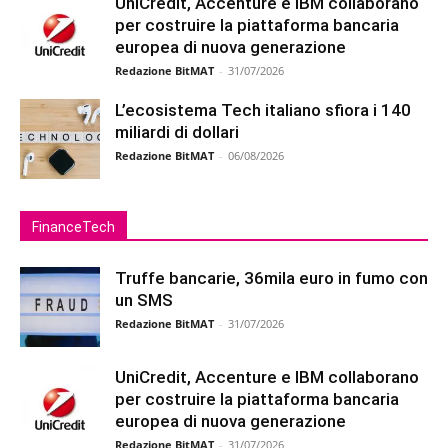
UniCredit, Accenture e IBM collaborano
per costruire la piattaforma bancaria
europea di nuova generazione
Redazione BitMAT
-
31/07/2026
L’ecosistema Tech italiano sfiora i 140
miliardi di dollari
Redazione BitMAT
-
06/08/2026
FinanceTech
Truffe bancarie, 36mila euro in fumo con
un SMS
Redazione BitMAT
-
31/07/2026
UniCredit, Accenture e IBM collaborano
per costruire la piattaforma bancaria
europea di nuova generazione
Redazione BitMAT
-
31/07/2026