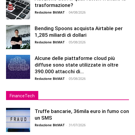
trasformazione?
Redazione BitMAT
-
04/08/2026
Bending Spoons acquista Airtable per
1,285 miliardi di dollari
Redazione BitMAT
-
05/08/2026
Alcune delle piattaforme cloud più
diffuse sono state utilizzate in oltre
390.000 attacchi di...
Redazione BitMAT
-
05/08/2026
FinanceTech
Truffe bancarie, 36mila euro in fumo con
un SMS
Redazione BitMAT
-
31/07/2026