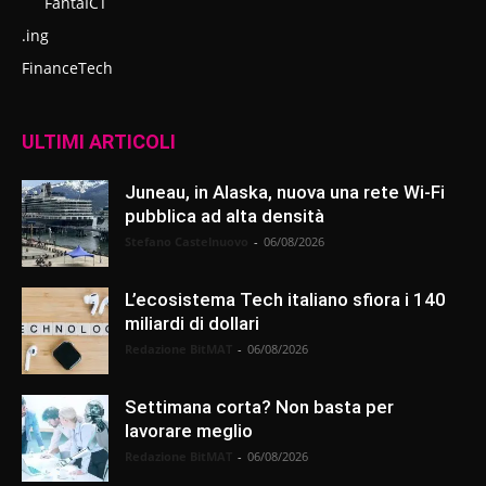
FantaICT
.ing
FinanceTech
ULTIMI ARTICOLI
Juneau, in Alaska, nuova una rete Wi-Fi
pubblica ad alta densità
Stefano Castelnuovo
-
06/08/2026
L’ecosistema Tech italiano sfiora i 140
miliardi di dollari
Redazione BitMAT
-
06/08/2026
Settimana corta? Non basta per
lavorare meglio
Redazione BitMAT
-
06/08/2026