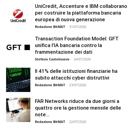
UniCredit, Accenture e IBM collaborano
per costruire la piattaforma bancaria
europea di nuova generazione
Redazione BitMAT
-
31/07/2026
Transaction Foundation Model: GFT
unifica l’IA bancaria contro la
frammentazione dei dati
Stefano Castelnuovo
-
24/07/2026
Il 41% delle istituzioni finanziarie ha
subito attacchi cyber distruttivi
Redazione BitMAT
-
23/07/2026
FAR Networks riduce da due giorni a
quattro ore la gestione mensile delle
note...
Redazione BitMAT
-
22/07/2026