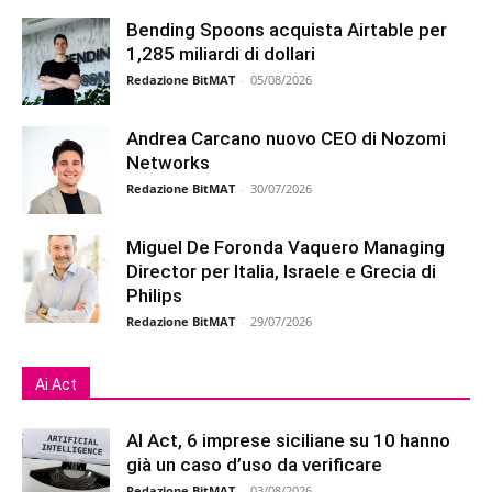
Bending Spoons acquista Airtable per
1,285 miliardi di dollari
Redazione BitMAT
-
05/08/2026
Andrea Carcano nuovo CEO di Nozomi
Networks
Redazione BitMAT
-
30/07/2026
Miguel De Foronda Vaquero Managing
Director per Italia, Israele e Grecia di
Philips
Redazione BitMAT
-
29/07/2026
Ai Act
AI Act, 6 imprese siciliane su 10 hanno
già un caso d’uso da verificare
Redazione BitMAT
-
03/08/2026