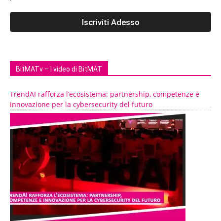
BitMATv – I video di BitMAT
TrendAI rafforza l’ecosistema: partnership, competenze e
innovazione per la cybersecurity del futuro