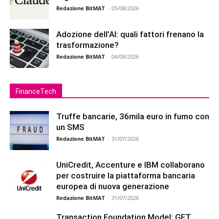
Redazione BitMAT
-
05/08/2026
Adozione dell’AI: quali fattori frenano la
trasformazione?
Redazione BitMAT
-
04/08/2026
FinanceTech
Truffe bancarie, 36mila euro in fumo con
un SMS
Redazione BitMAT
-
31/07/2026
UniCredit, Accenture e IBM collaborano
per costruire la piattaforma bancaria
europea di nuova generazione
Redazione BitMAT
-
31/07/2026
Transaction Foundation Model: GFT