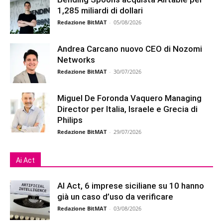
1,285 miliardi di dollari
Redazione BitMAT
-
05/08/2026
Andrea Carcano nuovo CEO di Nozomi
Networks
Redazione BitMAT
-
30/07/2026
Miguel De Foronda Vaquero Managing
Director per Italia, Israele e Grecia di
Philips
Redazione BitMAT
-
29/07/2026
Ai Act
AI Act, 6 imprese siciliane su 10 hanno
già un caso d’uso da verificare
Redazione BitMAT
-
03/08/2026