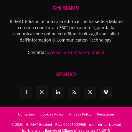
CHI SIAMO
BitMAT Edizioni è una casa editrice che ha sede a Milano
con una copertura a 360° per quanto riguarda la
comunicazione online ed offline rivolta agli specialisti
dell'lnformation & Communication Technology.
Contattaci:
redazione.bitmat@bitmat.it
SEGUICI
Contattaci
Cookies Policy
Privacy Policy
Redazione
© 2026 - BitMAT Edizioni - P.Iva 09091900960 - tutti i diritti riservati
Iscrizione al tribunale di Milano n° 295 del 28-11-2018