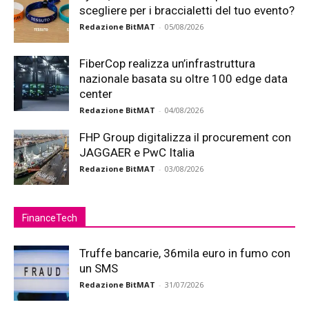
scegliere per i braccialetti del tuo evento?
Redazione BitMAT
-
05/08/2026
FiberCop realizza un’infrastruttura
nazionale basata su oltre 100 edge data
center
Redazione BitMAT
-
04/08/2026
FHP Group digitalizza il procurement con
JAGGAER e PwC Italia
Redazione BitMAT
-
03/08/2026
FinanceTech
Truffe bancarie, 36mila euro in fumo con
un SMS
Redazione BitMAT
-
31/07/2026