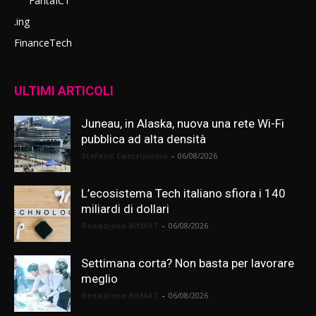
FantaICT
.ing
FinanceTech
ULTIMI ARTICOLI
Juneau, in Alaska, nuova una rete Wi-Fi
pubblica ad alta densità
Stefano Castelnuovo
-
06/08/2026
L’ecosistema Tech italiano sfiora i 140
miliardi di dollari
Redazione BitMAT
-
06/08/2026
Settimana corta? Non basta per lavorare
meglio
Redazione BitMAT
-
06/08/2026