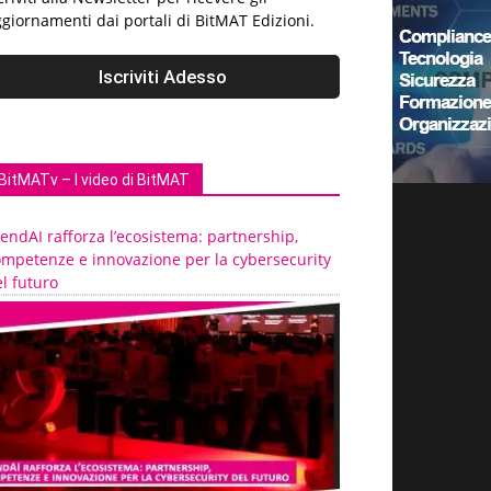
giornamenti dai portali di BitMAT Edizioni.
BitMATv – I video di BitMAT
endAI rafforza l’ecosistema: partnership,
ompetenze e innovazione per la cybersecurity
l futuro