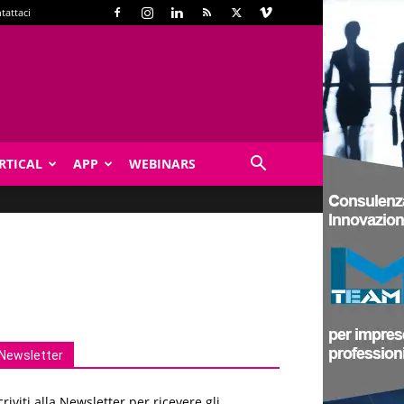
tattaci
RTICAL
APP
WEBINARS
Newsletter
criviti alla Newsletter per ricevere gli