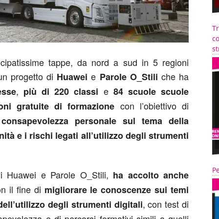
T
co
st
cipatissime tappe, da nord a sud in 5 regioni
un progetto di
e
che ha
Huawei
Parole O_Stili
,
e
esse
più di 220 classi
84 scuole scuole
con l’obiettivo di
oni gratuite di formazione
 consapevolezza personale sul tema della
tà e i rischi legati all’utilizzo degli strumenti
Pe
 di Huawei e Parole O_Stili,
ha accolto anche
n il fine di
migliorare le conoscenze sui temi
, con test di
ell’utilizzo degli strumenti digitali
apevolezza e di percorsi formativi simili a quelli