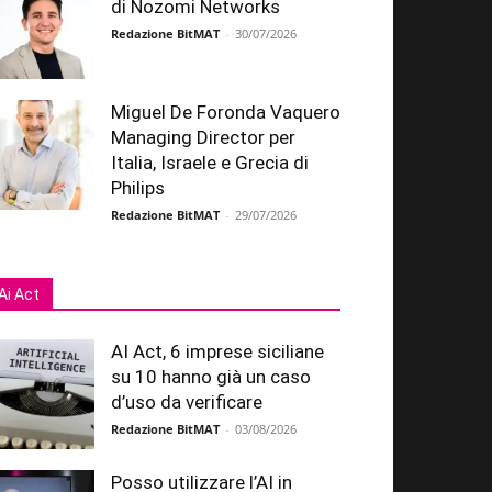
di Nozomi Networks
Redazione BitMAT
-
30/07/2026
Miguel De Foronda Vaquero
Managing Director per
Italia, Israele e Grecia di
Philips
Redazione BitMAT
-
29/07/2026
Ai Act
AI Act, 6 imprese siciliane
su 10 hanno già un caso
d’uso da verificare
Redazione BitMAT
-
03/08/2026
Posso utilizzare l’AI in