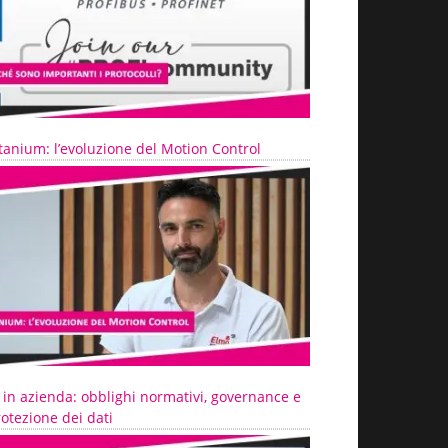
tanium: l’evoluzione del Motion Control
 in azienda: obblighi normativi, governance e
otezione dei dati