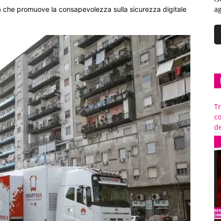
ag
iva che promuove la consapevolezza sulla sicurezza digitale
Tr
c
de