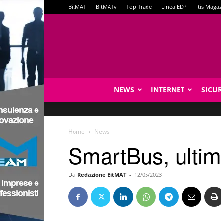
BitMAT
BitMATv
Top Trade
Linea EDP
Itis Maga
NEWS
INTERNET
SICU
Home
News
SmartBus, ultim
Da
Redazione BitMAT
-
12/05/2023