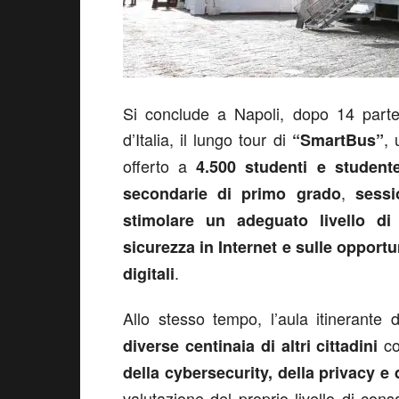
Si conclude a Napoli, dopo 14 parte
d’Italia, il lungo tour di
, 
“SmartBus”
offerto a
4.500 studenti e student
,
secondarie di primo grado
sessi
stimolare un adeguato livello di
sicurezza in Internet e sulle opportuni
.
digitali
Allo stesso tempo, l’aula itinerante
co
diverse centinaia di altri cittadini
della cybersecurity, della privacy e d
valutazione del proprio livello di cons