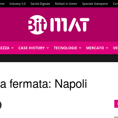
zine
Industry 5.0
Sanità Digitale
ReStart in Green
Speciale Stampanti
Con
REZZA
CASE HISTORY
TECNOLOGIE
MERCATO
VE
BitMat
a fermata: Napoli
Is