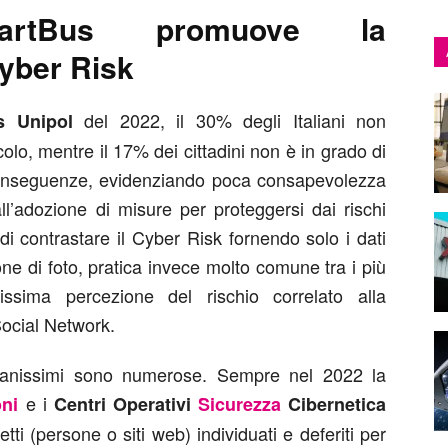
artBus promuove la
yber Risk
del 2022, il 30% degli Italiani non
s Unipol
lo, mentre il 17% dei cittadini non è in grado di
e conseguenze, evidenziando poca consapevolezza
ll’adozione di misure per proteggersi dai rischi
 di contrastare il Cyber Risk fornendo solo i dati
one di foto, pratica invece molto comune tra i più
ssima percezione del rischio correlato alla
Social Network.
iovanissimi sono numerose. Sempre nel 2022 la
e i
oni
Centri Operativi
Sicurezza
Cibernetica
i (persone o siti web) individuati e deferiti per